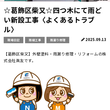
☆葛飾区柴又☆四つ木にて雨ど
い新設工事〈よくあるトラブ
ル〉
2025.09.13
現場日記
雨樋工事
雨漏り修理
【葛飾区柴又】外壁塗料・雨漏り修理・リフォームの株
式会社眞友です。