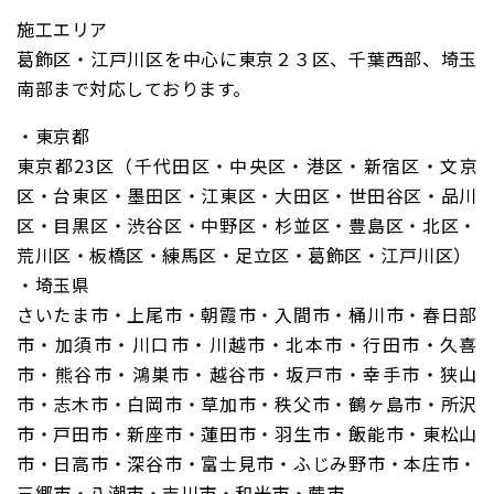
施工エリア
葛飾区・江戸川区を中心に東京２３区、千葉西部、埼玉
南部まで対応しております。
・東京都
東京都23区（千代田区・中央区・港区・新宿区・文京
区・台東区・墨田区・江東区・大田区・世田谷区・品川
区・目黒区・渋谷区・中野区・杉並区・豊島区・北区・
荒川区・板橋区・練馬区・足立区・葛飾区・江戸川区）
・埼玉県
さいたま市・上尾市・朝霞市・入間市・桶川市・春日部
市・加須市・川口市・川越市・北本市・行田市・久喜
市・熊谷市・鴻巣市・越谷市・坂戸市・幸手市・狭山
市・志木市・白岡市・草加市・秩父市・鶴ヶ島市・所沢
市・戸田市・新座市・蓮田市・羽生市・飯能市・東松山
市・日高市・深谷市・富士見市・ふじみ野市・本庄市・
三郷市・八潮市・吉川市・和光市・蕨市