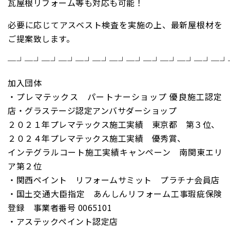
瓦屋根リフォーム等も対応も可能！
必要に応じてアスベスト検査を実施の上、最新屋根材を
ご提案致します。
─┘─┘─┘─┘─┘─┘─┘─┘─┘─┘─┘─┘─┘
加入団体
・プレマテックス パートナーショップ 優良施工認定
店・グラステージ認定アンバサダーショップ
２０２１年プレマテックス施工実績 東京都 第３位、
２０２４年プレマテックス施工実績 優秀賞、
インテグラルコート施工実績キャンペーン 南関東エリ
ア第２位
・関西ペイント リフォームサミット プラチナ会員店
・国土交通大臣指定 あんしんリフォーム工事瑕疵保険
登録 事業者番号 0065101
・アステックペイント認定店