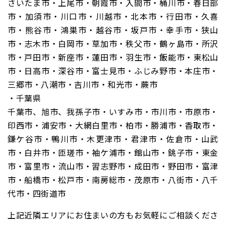
さいたま市・上尾市・朝霞市・入間市・桶川市・春日部
市・加須市・川口市・川越市・北本市・行田市・久喜
市・熊谷市・鴻巣市・越谷市・坂戸市・幸手市・狭山
市・志木市・白岡市・草加市・秩父市・鶴ヶ島市・所沢
市・戸田市・新座市・蓮田市・羽生市・飯能市・東松山
市・日高市・深谷市・富士見市・ふじみ野市・本庄市・
三郷市・八潮市・吉川市・和光市・蕨市
・千葉県
千葉市、旭市、我孫子市・いすみ市・市川市・市原市・
印西市・浦安市・大網白里市・柏市・勝浦市・香取市・
鎌ケ谷市・鴨川市・木更津市・君津市・佐倉市・山武
市・白井市・匝瑳市・袖ケ浦市・館山市・銚子市・東金
市・富里市・流山市・習志野市・成田市・野田市・富津
市・船橋市・松戸市・南房総市・茂原市・八街市・八千
代市・四街道市
上記近隣エリアにお住まいの方もお気軽にご相談くださ