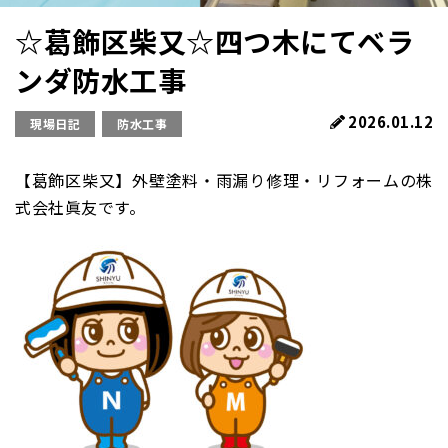
☆葛飾区柴又☆四つ木にてベラ
ンダ防水工事
2026.01.12
現場日記
防水工事
【葛飾区柴又】外壁塗料・雨漏り修理・リフォームの株
式会社眞友です。