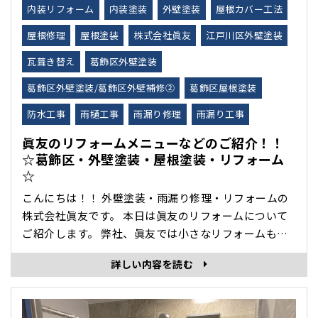
内装リフォーム
内装塗装
外壁塗装
屋根カバー工法
屋根修理
屋根塗装
株式会社眞友
江戸川区外壁塗装
瓦葺き替え
葛飾区外壁塗装
葛飾区外壁塗装/葛飾区外壁補修②
葛飾区屋根塗装
防水工事
雨樋工事
雨漏り修理
雨漏り工事
眞友のリフォームメニューなどのご紹介！！
☆葛飾区・外壁塗装・屋根塗装・リフォーム
☆
こんにちは！！ 外壁塗装・雨漏り修理・リフォームの
株式会社眞友です。 本日は眞友のリフォームについて
ご紹介します。 弊社、眞友では小さなリフォームも喜
んで！ベテラン大工が対応します！ ・屋根塗装 ・外壁
詳しい内容を読む
塗装 弊社では、塗装したら見えなくなる下地処理にも
一切の妥協をせず、どこよりも美しく長持ちする塗装
工事にこだわっています。 ・雨漏り修理 ・屋根カバー