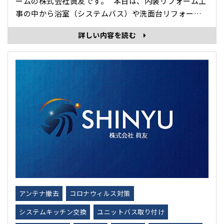
ームの株式会社眞友です。 本日は、内装リフォーム工
事の中から浴室（システムバス）や洗面台リフォーム
についてお話したいと思います。 ・システムバス（ユ
詳しい内容を読む
ニットバス）へのリフォームは、在来浴室のリフォー
ムに比べて費用を抑えられることが多く、工期も短縮
でき、規格品のため既存の浴室形状によっては合うサ
イズがない場合もあり･･･
アンテナ撤去
コロナウィルス対策
システムキッチン交換
ユニットバス取り付け