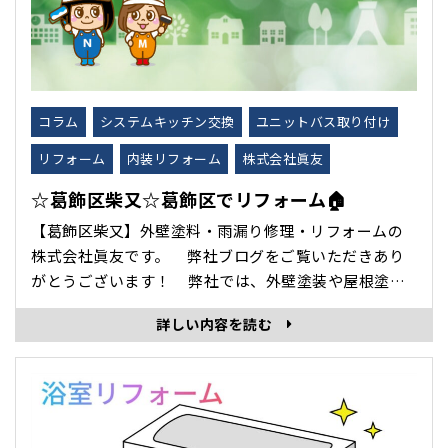
コラム
システムキッチン交換
ユニットバス取り付け
リフォーム
内装リフォーム
株式会社眞友
☆葛飾区柴又☆葛飾区でリフォーム🏠
【葛飾区柴又】外壁塗料・雨漏り修理・リフォームの
株式会社眞友です。 弊社ブログをご覧いただきあり
がとうございます！ 弊社では、外壁塗装や屋根塗装
などの塗装工事や雨漏り修理などの多くのお問い合わ
詳しい内容を読む
せ、ご依頼をいただいておりますが、トータルリフォ
ームを行っております！ 内装リフォームや店舗・ビル
等の･･･