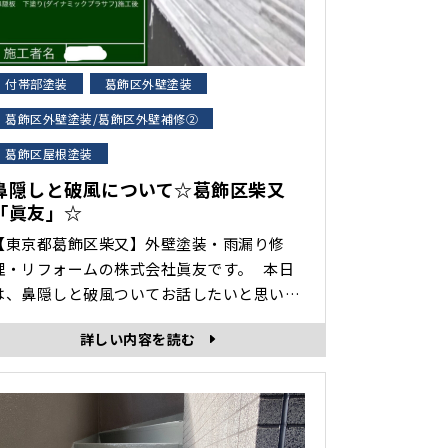
付帯部塗装
葛飾区外壁塗装
葛飾区外壁塗装/葛飾区外壁補修②
葛飾区屋根塗装
鼻隠しと破風について☆葛飾区柴又
「眞友」☆
【東京都葛飾区柴又】外壁塗装・雨漏り修
理・リフォームの株式会社眞友です。 本日
は、鼻隠しと破風ついてお話したいと思いま
す。 よく見積書に「付帯部」と記載されてい
詳しい内容を読む
ることがありますが、こちらはその付帯部に
入ります。 付帯部とは 建物本体についてい
るさまざまなパーツのことです。 壁面と屋根
以外の細かな部分すべて、と言い換えても構
いません。 ･･･