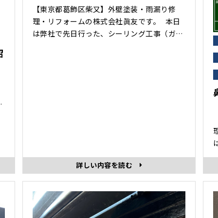
【東京都葛飾区柴又】外壁塗装・雨漏り修
理・リフォームの株式会社眞友です。 本日
は弊社で先日行った、シーリング工事（ガラ
リ部分）についてお話したいと思います。
紹
まずシーリング（コーキング）工事とは？ お
家の外壁のひび割れや外壁材同士の隙間を目
地剤などで塞ぐ作業を指し、窓枠や水回りの
縁などに注入する工事で、気密性や防水性を
ル
高めることを目的としておこなわ･･･
発
性
る
詳しい内容を読む