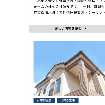
【葛飾区柴又】外壁塗装・雨漏り修理・リ
ォームの株式会社眞友です。 先日、静岡県
駿東郡清水町にて外壁屋根塗装・シーリン
工事をさせていただきました。 その中から、
前回は軒天塗装・屋根塗装の様子を紹介さ
詳しい内容を読む
ていただきました。 本日は、外壁・外構・付
帯部塗装の様子を紹介します。 ＜付帯部塗
装＞ ＜外壁･･･
付帯部塗装
付帯部工事