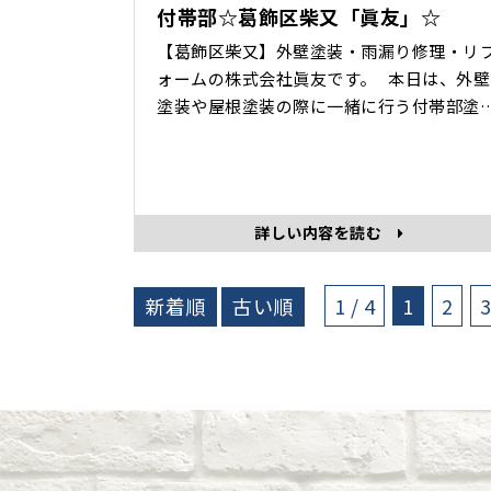
付帯部☆葛飾区柴又「眞友」☆
【葛飾区柴又】外壁塗装・雨漏り修理・リ
ォームの株式会社眞友です。 本日は、外壁
塗装や屋根塗装の際に一緒に行う付帯部塗
の付帯部について、写真と共に紹介します
付帯部とは？ 外壁や屋根以外の場所のこと
で、建物本体についているさまざまなパー
のことです。 外壁塗装や屋根塗装の際に、
詳しい内容を読む
緒に塗装するのが一般的です。 ・シャッ
新着順
古い順
1 / 4
1
2