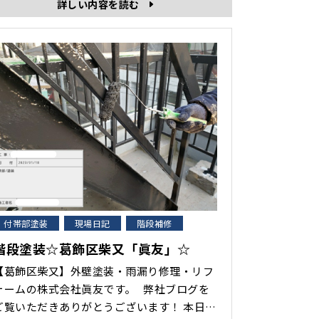
詳しい内容を読む
付帯部塗装
現場日記
階段補修
階段塗装☆葛飾区柴又「眞友」☆
【葛飾区柴又】外壁塗装・雨漏り修理・リフ
ォームの株式会社眞友です。 弊社ブログを
ご覧いただきありがとうございます！ 本日