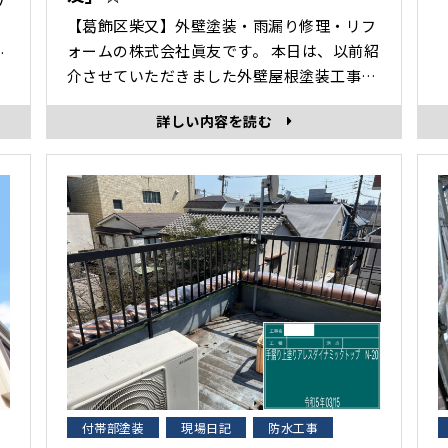
フ
【葛飾区柴又】外壁塗装・雨漏り修理・リフ
ォームの株式会社眞友です。 本日は、以前紹
グ
介させていただきました外壁屋根塗装工事の
防
外壁屋根以外の部分の塗装「付帯部塗装」施
せ
詳しい内容を読む
工時の様子を紹介していきます。 付帯部塗
装 密着剤（強力な密着力が得られる安全性
の高いプライマーを使用） 上塗り
･･･
付帯部塗装
現場日記
防水工事