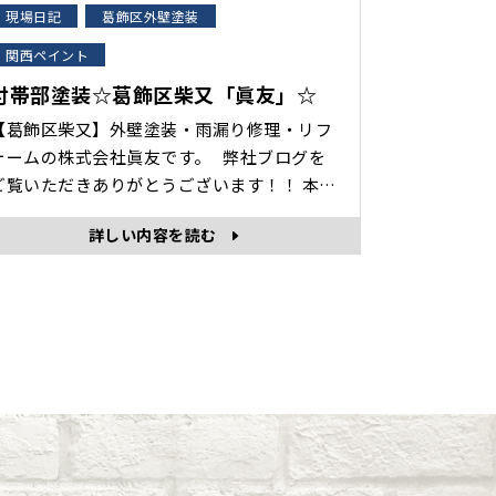
現場日記
葛飾区外壁塗装
関西ペイント
付帯部塗装☆葛飾区柴又「眞友」☆
【葛飾区柴又】外壁塗装・雨漏り修理・リフ
ォームの株式会社眞友です。 弊社ブログを
ご覧いただきありがとうございます！！ 本日
は、付帯部塗装について、実際の作業風景と
詳しい内容を読む
紹介します。 ＊ … * … ＊ … * …＊ … *
 ＊ … * …＊ … * … ＊ … * … ＊ … * … ＊
… * … ＊ 付帯部とは・・ 建物本･･･