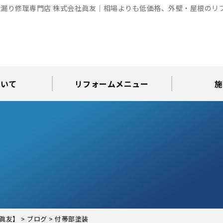
漏り修理専門店 株式会社眞友｜相場よりも低価格、外壁・屋根のリ
ついて
リフォームメニュー
施
お知らせ
グ
アパート・倉庫・工場等の改修
屋根リフォーム・屋根修理
内装・水まわりリフォーム
屋上・ベランダ防水工事
30年耐久のコーキング
外壁塗装・屋根塗装
玄関リフォーム
現場日記
外壁塗装
屋根塗装
屋根修理
外壁塗装・屋
カラーシ
屋根張り
雨漏り調
インテ
屋根
瓦屋
屋根
雨
眞友】
>
ブログ
>
付帯部塗装