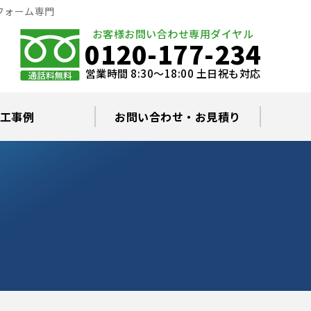
フォーム専門
お客様お問い合わせ専用ダイヤル
0120-177-234
営業時間 8:30～18:00 土日祝も対応
工事例
お問い合わせ・お見積り
根塗装の塗料について
ミュレーション
替え・葺き替え
査・雨漏り修理
グラルコート
・棟板金工事
根・漆喰補修
カバー工事
どい工事
現場日記
お住まいの屋根・外壁無料診断
プライバシーポリシー
よくあるご質問