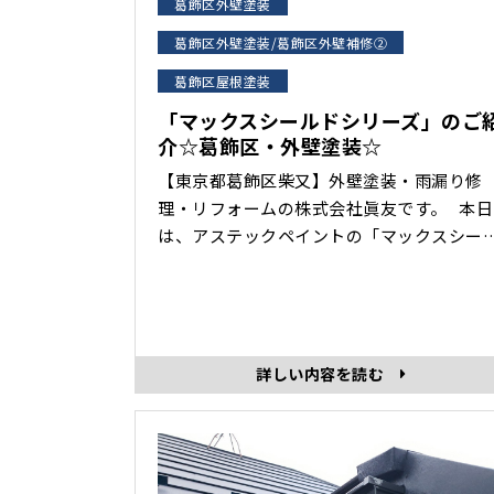
葛飾区外壁塗装
葛飾区外壁塗装/葛飾区外壁補修②
葛飾区屋根塗装
「マックスシールドシリーズ」のご
介☆葛飾区・外壁塗装☆
【東京都葛飾区柴又】外壁塗装・雨漏り修
理・リフォームの株式会社眞友です。 本日
は、アステックペイントの「マックスシー
ドシリーズ」のご紹介です。 紫外線や雨な
どの塗膜の劣化原因に対して強い耐候性を
揮！ 『マックスシールドシリーズ』は、水
塗料にはない光沢感や セラミック成分によ
低汚染性が特長の弱溶剤形塗料です。戸建
詳しい内容を読む
て・アパート・マンション･･･