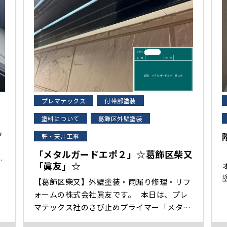
プレマテックス
付帯部塗装
塗料について
葛飾区外壁塗装
フ
軒・天井工事
「メタルガードエポ２」☆葛飾区柴又
ま
「眞友」☆
【葛飾区柴又】外壁塗装・雨漏り修理・リフ
根
施工前 
ォームの株式会社眞友です。 本日は、プレ
構
塗り 施工
マテックス社のさび止めプライマー「メタル
ガードエポ２」をご紹介します。 弊社はプ