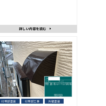
は、階段塗装の様子を紹介します。 鉄骨の
階段などの鉄部分は、定期的なメンテナンス
や塗り替えをすることでサビや腐食の劣化を
止することができます。 錆の程度が悪化し
てしまうと、穴があくなど腐食に繋がってし
詳しい内容を読む
まうため、定期･･･
付帯部塗装
付帯部工事
外壁塗装