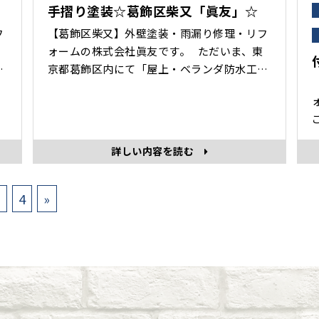
手摺り塗装☆葛飾区柴又「眞友」☆
フ
【葛飾区柴又】外壁塗装・雨漏り修理・リフ
ォームの株式会社眞友です。 ただいま、東
装
京都葛飾区内にて「屋上・ベランダ防水工
。
事」をさせていただいております。 本日は、
手すり塗装作業を紹介させていただきます。
ツ
さび止め前 錆止め 上塗り「アレスダイナ
一
ミックTOP」関西ペ･･･
詳しい内容を読む
共に
･･･
…
3
4
»