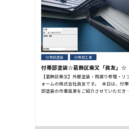
付帯部塗装
付帯部工事
付帯部塗装☆葛飾区柴又「眞友」☆
【葛飾区柴又】外壁塗装・雨漏り修理・リ
ォームの株式会社眞友です。 本日は、付帯
部塗装の作業風景をご紹介させていただき
す。 ・付帯部とは、、 建物本体についてい
るさまざまなパーツのことです。 壁面と屋
以外の細かな部分すべて、と言い換えても
いません。 付帯部の多くは、建物の防水性
を司っています。 そのため、付帯･･･