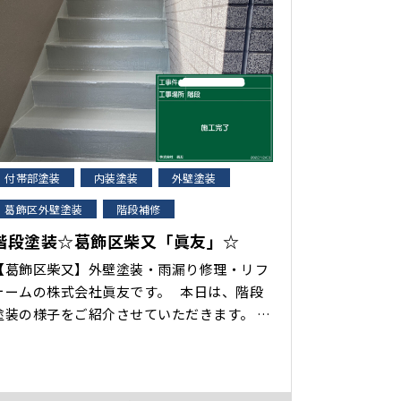
付帯部塗装
内装塗装
外壁塗装
葛飾区外壁塗装
階段補修
階段塗装☆葛飾区柴又「眞友」☆
【葛飾区柴又】外壁塗装・雨漏り修理・リフ
ォームの株式会社眞友です。 本日は、階段
塗装の様子をご紹介させていただきます。
プライマー（下塗り）塗布 中塗り 上
後 本日は、階段塗装作業の様子を
ご紹介させていただき･･･