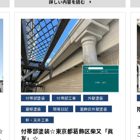
詳しい内容を読む
レマテックス認定加盟店です。 プレマテック
ス社 2021年実績ランキング『関東3位』
「メタルガードエポ２」は、金属部への驚異
のサビ止め効果･･･
付帯部塗装
付帯部工事
外壁塗装
屋根塗装
現場日記
葛飾区外壁塗装
軒・天井工事
☆
付帯部塗装☆東京都葛飾区柴又「眞
友」☆