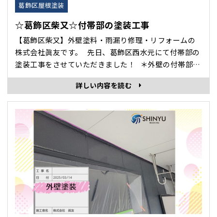
葛飾区屋根塗装
☆葛飾区柴又☆付帯部の塗装工事
【葛飾区柴又】外壁塗料・雨漏り修理・リフォームの
株式会社眞友です。 先日、葛飾区西水元にて付帯部の
塗装工事をさせていただきました！ ＊外壁の付帯部と
は？ 外壁の付帯部とは付帯部は窓枠やドア、雨戸、ベ
詳しい内容を読む
ランダの手すりなど、外壁に付随する部分を指します。
壁面と屋根以外の細かな部分すべて、と言い換えても
構いません。 こ･･･