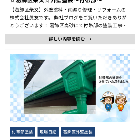
【葛飾区柴又】外壁塗料・雨漏り修理・リフォームの
株式会社眞友です。 弊社ブログをご覧いただきありが
とうございます！ 葛飾区高砂にて付帯部の塗装工事を
致しました。 付帯部とは？ 付帯部は窓枠やドア、雨
詳しい内容を読む
戸、ベランダの手すりなど、外壁に付随する部分を指
します。 ★before ★･･･
付帯部塗装
現場日記
葛飾区外壁塗装