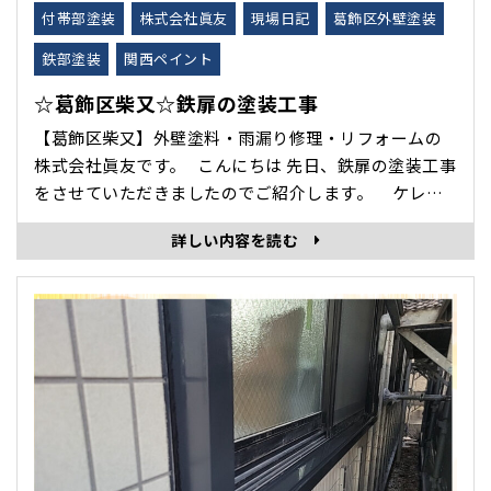
付帯部塗装
株式会社眞友
現場日記
葛飾区外壁塗装
鉄部塗装
関西ペイント
☆葛飾区柴又☆鉄扉の塗装工事
【葛飾区柴又】外壁塗料・雨漏り修理・リフォームの
株式会社眞友です。 こんにちは 先日、鉄扉の塗装工事
をさせていただきましたのでご紹介します。 ケレン
で下地を綺麗にします。 下塗り 中塗り ･･･
詳しい内容を読む