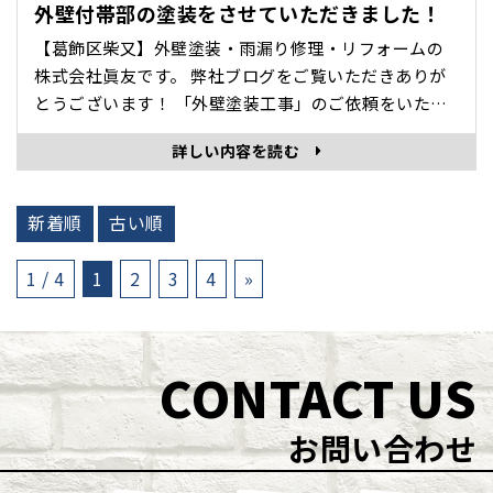
外壁付帯部の塗装をさせていただきました！
【葛飾区柴又】外壁塗装・雨漏り修理・リフォームの
株式会社眞友です。 弊社ブログをご覧いただきありが
とうございます！ 「外壁塗装工事」のご依頼をいただ
き、外壁付帯部の塗装工事をさせていただきました。
詳しい内容を読む
付帯部とは？ 付帯部は窓枠やドア、雨戸、ベランダの
手すりなど、外壁に付随する部分を指します。 壁面と
屋根以外の細かな部分すべて、と言い換えても構い
新着順
古い順
ま･･･
1 / 4
1
2
3
4
»
CONTACT US
お問い合わせ