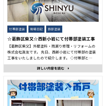
付帯部塗装
現場日記
鉄部塗装
☆葛飾区柴又☆西新小岩にて付帯部塗装工事
【葛飾区柴又】外壁塗料・雨漏り修理・リフォームの
株式会社眞友です。 先日、西新小岩にて付帯部の塗装
工事をいたしましたので紹介します。 ◇付帯部と
は…？◇ 雨どいや破風板、軒天、シャッターボックス
詳しい内容を読む
など、外壁や屋根以外の細かい部分のこと 外壁や屋
根に比べると、目立たない部分なのでメンテナンスを
見落としてしまうケースが多い･･･