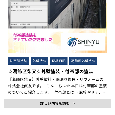
付帯部塗装
外壁塗装
現場日記
葛飾区外壁塗装
☆葛飾区柴又☆外壁塗装・付帯部の塗装
【葛飾区柴又】外壁塗料・雨漏り修理・リフォームの
株式会社眞友です。 こんにちは☆ 本日は付帯部の塗装
のついてご紹介します。 付帯部とは… 窓枠やドア、ベ
ランダの手すりなど、壁面と屋根以外の細かな部分の
詳しい内容を読む
こと！ 付帯部も塗装されることで、外壁と一体感のあ
る仕上がりに✨ 下塗り ･･･