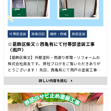
付帯部塗装
現場日記
補修・修繕
鉄部塗装
☆葛飾区柴又☆西亀有にて付帯部塗装工事
〈雨戸〉
【葛飾区柴又】外壁塗料・雨漏り修理・リフォームの
株式会社眞友です。 弊社ブログをご覧いただきありが
とうございます！ 先日、西亀有にて雨戸の塗装工事を
いたしましたので紹介します。 ＊before 外壁だけでな
詳しい内容を読む
く、付帯部までしっかり塗装することで、建物全体の
美観と耐久性が向上します✨ 雨戸は、鉄製のため紫外
線、雨水、結露の影響を受けやすくサビ･･･