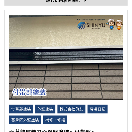
詳しい内容を読む
物の細かい部分のことです。 ・雨どい（樋） ・破風板
（はふいた） ・軒天 ・雨戸、シャッター ・･･･
付帯部塗装
外壁塗装
株式会社眞友
現場日記
葛飾区外壁塗装
補修・修繕
☆葛飾区柴又☆外壁塗装～付帯部～