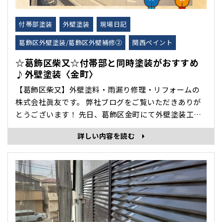
付帯部塗装
外壁塗装
現場日記
葛飾区外壁塗装/葛飾区外壁補修②
関西ペイント
☆葛飾区柴又☆付帯部と同時塗装がおすすめ
♪外壁塗装〈金町〉
【葛飾区柴又】外壁塗料・雨漏り修理・リフォームの
株式会社眞友です。 弊社ブログをご覧いただきありが
とうございます！ 先日、葛飾区金町にて外壁塗装工事
をいたしましたので紹介します🏠 外壁塗装を行う際
詳しい内容を読む
は、外壁だけでなく 付帯部も一緒に塗装するのがお
すすめ✨ 付帯部とは、雨樋・破風板・軒天・雨戸・水
切り･･･