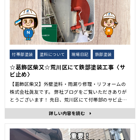
付帯部塗装
塗料について
現場日記
鉄部塗装
☆葛飾区柴又☆荒川区にて鉄部塗装工事〈サ
ビ止め〉
【葛飾区柴又】外壁塗料・雨漏り修理・リフォームの
株式会社眞友です。 弊社ブログをご覧いただきありが
とうございます！ 先日、荒川区にて付帯部のサビ止め
塗装工事をいたしましたので紹介します。 ベランダの
詳しい内容を読む
鉄柵や手すり、鉄骨階段や金属フェンスなどの鉄部は
雨風や紫外線にさらされやすく、塗装が劣化するとす
ぐに錆が浮いてきてしまいます。 そのため、上塗･･･