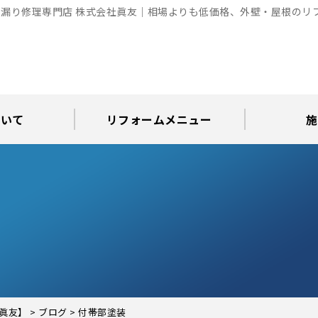
漏り修理専門店 株式会社眞友｜相場よりも低価格、外壁・屋根のリ
ついて
リフォームメニュー
施
お知らせ
グ
アパート・倉庫・工場等の改修
屋根リフォーム・屋根修理
内装・水まわりリフォーム
屋上・ベランダ防水工事
30年耐久のコーキング
外壁塗装・屋根塗装
玄関リフォーム
現場日記
外壁塗装
屋根塗装
屋根修理
外壁塗装・屋
カラーシ
屋根張り
雨漏り調
インテ
屋根
瓦屋
屋根
雨
眞友】
>
ブログ
>
付帯部塗装