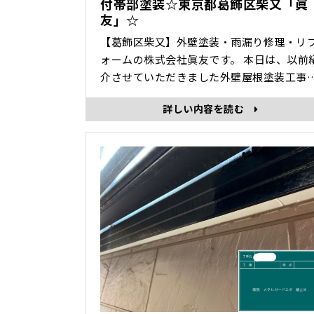
付帯部塗装☆東京都葛飾区柴又「眞
友」☆
【葛飾区柴又】外壁塗装・雨漏り修理・リ
ォームの株式会社眞友です。 本日は、以前紹
介させていただきました外壁屋根塗装工事
外壁屋根以外の部分の塗装「付帯部塗装」
詳しい内容を読む
工時の様子を紹介していきます。 付帯部塗
装 密着剤（強力な密着力が得られる安全性
の高いプライマーを使用） 上塗り
･･･