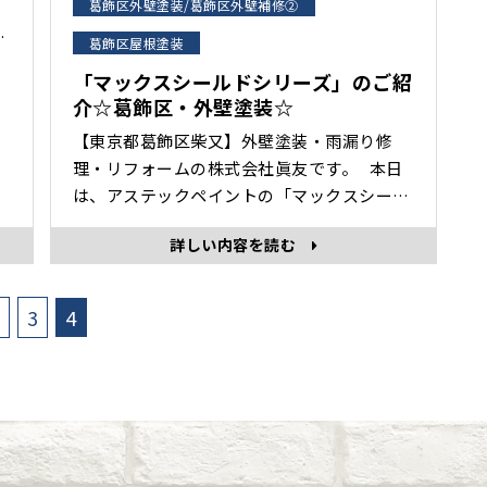
葛飾区外壁塗装/葛飾区外壁補修②
ラ
葛飾区屋根塗装
「マックスシールドシリーズ」のご紹
お
介☆葛飾区・外壁塗装☆
目
【東京都葛飾区柴又】外壁塗装・雨漏り修
の
理・リフォームの株式会社眞友です。 本日
を
は、アステックペイントの「マックスシール
ドシリーズ」のご紹介です。 紫外線や雨な
詳しい内容を読む
どの塗膜の劣化原因に対して強い耐候性を発
揮！ 『マックスシールドシリーズ』は、水性
塗料にはない光沢感や セラミック成分による
3
4
低汚染性が特長の弱溶剤形塗料です。戸建
て・アパート・マンション･･･