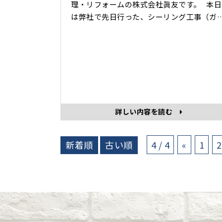
理・リフォームの株式会社眞友です。 本日
は弊社で先日行った、シーリング工事（ガ
リ部分）についてお話したいと思います。
まずシーリング（コーキング）工事とは？ 
家の外壁のひび割れや外壁材同士の隙間を
地剤などで塞ぐ作業を指し、窓枠や水回り
縁などに注入する工事で、気密性や防水性
高めることを目的としておこなわ･･･
詳しい内容を読む
新着順
古い順
4 / 4
«
1
2