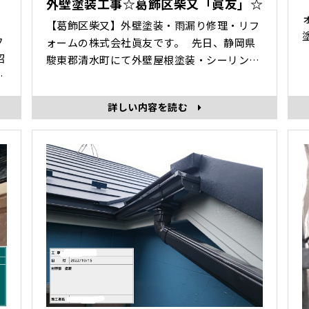
外壁塗装工事☆葛飾区柴又「眞友」☆
【葛飾区柴又】外壁塗装・雨漏り修理・リフ
フ
ォームの株式会社眞友です。 先日、静岡県
施工前 
駿東郡清水町にて外壁屋根塗装・シーリング
塗り 施工
の
工事をさせていただきました。 その中から、
施
前回は軒天塗装・屋根塗装の様子を紹介させ
詳しい内容を読む
ていただきました。 本日は、外壁・外構・付
帯部塗装の様子を紹介します。 ＜付帯部塗
装＞ ＜外壁･･･