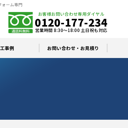
フォーム専門
お客様お問い合わせ専用ダイヤル
0120-177-234
営業時間 8:30～18:00 土日祝も対応
工事例
お問い合わせ・お見積り
根塗装の塗料について
ミュレーション
替え・葺き替え
査・雨漏り修理
グラルコート
・棟板金工事
根・漆喰補修
カバー工事
どい工事
現場日記
お住まいの屋根・外壁無料診断
プライバシーポリシー
よくあるご質問