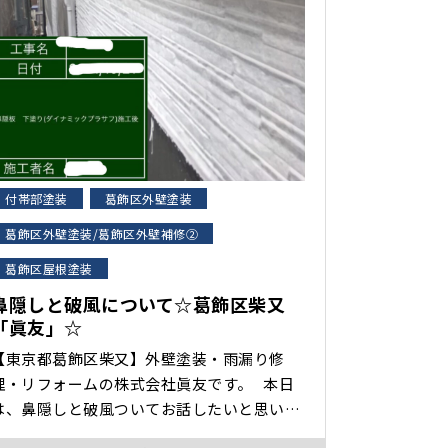
付帯部塗装
葛飾区外壁塗装
葛飾区外壁塗装/葛飾区外壁補修②
葛飾区屋根塗装
鼻隠しと破風について☆葛飾区柴又
「眞友」☆
【東京都葛飾区柴又】外壁塗装・雨漏り修
理・リフォームの株式会社眞友です。 本日
は、鼻隠しと破風ついてお話したいと思いま
す。 よく見積書に「付帯部」と記載されてい