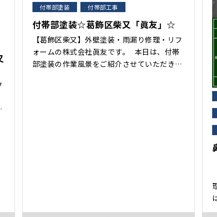
付帯部塗装
付帯部工事
付帯部塗装☆葛飾区柴又「眞友」☆
【葛飾区柴又】外壁塗装・雨漏り修理・リフ
ォームの株式会社眞友です。 本日は、付帯
又
部塗装の作業風景をご紹介させていただきま
す。 ・付帯部とは、、 建物本体についてい
フ
るさまざまなパーツのことです。 壁面と屋根
以外の細かな部分すべて、と言い換えても構
ル
いません。 付帯部の多くは、建物の防水性
を司っています。 そのため、付帯･･･
ク
異