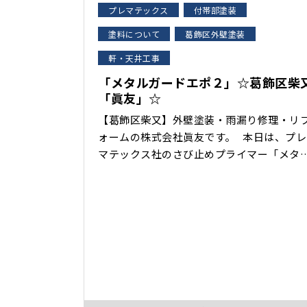
プレマテックス
付帯部塗装
塗料について
葛飾区外壁塗装
軒・天井工事
「メタルガードエポ２」☆葛飾区柴
「眞友」☆
【葛飾区柴又】外壁塗装・雨漏り修理・リ
ォームの株式会社眞友です。 本日は、プレ
マテックス社のさび止めプライマー「メタ
ガードエポ２」をご紹介します。 弊社はプ
レマテックス認定加盟店です。 プレマテッ
ス社 2021年実績ランキング『関東3位』
「メタルガードエポ２」は、金属部への驚
のサビ止め効果･･･