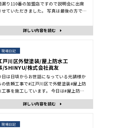
雨漏り110番の加盟店ですので説明会に出席
せていただきました。 写真は最後の方です
が、200人から300人近く業者がいました。
いろいろ勉強になりました。 総合リフォーム
詳しい内容を読む
のことならお任せください！ 当社の
#Instagram#Amebablog#YouTubeをご覧
いただき、誠にありがとうございます。株式
現場日記
会社眞友･･･
江戸川区外壁塗装/屋上防水工
事/SHINYU/株式会社眞友
今日は日頃からお世話になっている元請様か
らの依頼工事で#江戸川区で外壁塗装#屋上防
工事を施工しています。 今日は#屋上防水
事をやりました。 続きです！！ 最終のト
詳しい内容を読む
プコートになります。 完了写真になりま
数4日になります。 #葛飾区雨漏
り修理#足立区雨漏り修理#江戸川区雨漏り修
現場日記
理#葛飾区外壁塗装#江戸川区外壁塗装#足立