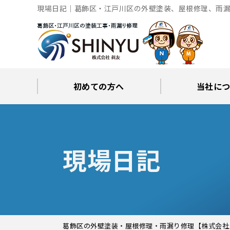
現場日記｜葛飾区・江戸川区の外壁塗装、屋根修理、雨漏
初めての方へ
当社に
工事後の保証とサポート
火災保険修繕リフォーム
眞友が選ばれる理由
屋根・外壁０円診断
当社からの
ブロ
現場日記
葛飾区の外壁塗装・屋根修理・雨漏り修理【株式会社