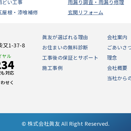
雨どい工事
雨漏り調査・雨漏り修理
瓦屋根・漆喰補修
玄関リフォーム
眞友が選ばれる理由
会社案内
1-37-8
お住まいの無料診断
ごあいさ
イヤル
工事後の保証とサポート
理念
234
施工事例
会社概要
日祝も対応
当社から
合わせく
©
株式会社眞友 All Right Reserved.