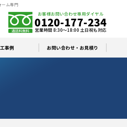
ォーム専門
お客様お問い合わせ専用ダイヤル
0120-177-234
営業時間 8:30～18:00 土日祝も対応
工事例
お問い合わせ・お見積り
根塗装の塗料について
ミュレーション
替え・葺き替え
査・雨漏り修理
グラルコート
・棟板金工事
根・漆喰補修
カバー工事
どい工事
現場日記
お住まいの屋根・外壁無料診断
プライバシーポリシー
よくあるご質問