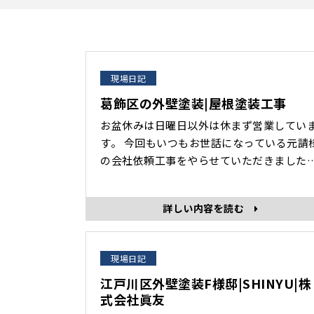
現場日記
葛飾区の外壁塗装|屋根塗装工事
お盆休みは日曜日以外は休まず営業してい
す。 今回もいつもお世話になっている元請様
の会社依頼工事をやらせていただきました
一面外壁塗装です。 完了写真になります。
日本ペイント パーフェクトトップ 使用にな
詳しい内容を読む
ります。 施工完了 総合リフォームのことな
らお任せください！ 当社の
#Instagram#Amebablog#YouTu･･･
現場日記
江戸川区外壁塗装F様邸|SHINYU|株
式会社眞友