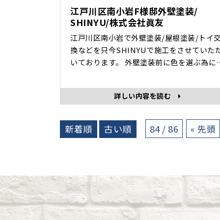
江戸川区南小岩F様邸外壁塗装/
SHINYU/株式会社眞友
江戸川区南小岩で外壁塗装/屋根塗装/トイ
換などを只今SHINYUで施工をさせていた
いております。 外壁塗装前に色を選ぶ為に4
種類試し塗りをさせていただきました。 今回
は塗装面がサイディングの為サイディング
詳しい内容を読む
用の下地材をつかいます。 当社はココが違い
ます！ 通常サイディングにはシーラー又はプ
ライマーを 下塗りとして塗りますが当社おス
新着順
古い順
84 / 86
« 先頭
スメのオールプレミ･･･