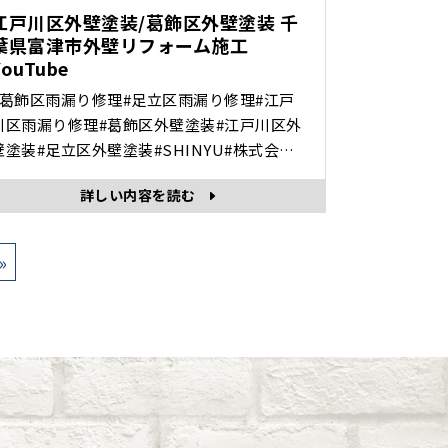
区外壁･･･
江戸川区外壁塗装/葛飾区外壁塗装 千
葉県富津市外壁リフォーム施工
YouTube
#葛飾区雨漏り修理#足立区雨漏り修理#江戸
川区雨漏り修理#葛飾区外壁塗装#江戸川区外
壁塗装#足立区外壁塗装#SHINYU#株式会社
根塗装#屋根塗装 総合リフォーム
詳しい内容を読む
のことならお任せください！ 当社の
#Instagram#YouTubeご覧いただき、誠にあ
りがとうございます。株式会社眞友は、東京
»
都内または近郊において、地域密着で「#塗
装・#雨漏り工事・#リフォーム」を行っ･･･