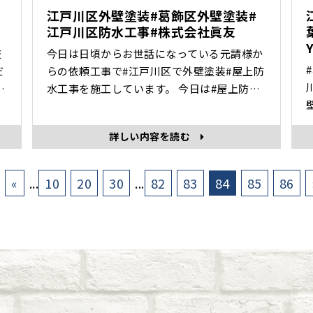
江戸川区外壁塗装#葛飾区外壁塗装#
江戸川区防水工事#株式会社眞友
交
今日は日頃からお世話になっている元請様か
だ
らの依頼工事で#江戸川区で外壁塗装#屋上防
水工事を施工しています。 今日は#屋上防水
工事をやりました。 まだ途中ですが、、、
眞友 #瓦屋
専
①高圧洗浄をして汚れやコケを落とし、下地
詳しい内容を読む
補修をしてから下塗りにはいります。 ②プラ
イマー 倉庫があり倉庫を一度持ち上げ防水工
事の為用の台に乗せて倉庫の下までちゃんと
«
...
10
20
30
...
82
83
84
85
86
防水致します。 完･･･