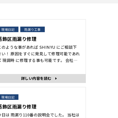
現場日記
雨漏り工事
葛飾区雨漏り修理
このような事があれば SHINYU にご相談下
原因をすぐに発見して修理可能であれ
ば 現調時 に修理する事も可能です。 会社名
会社眞友 所在地 〒125-0052 東京都葛飾
又1-37-8 代表取締役 杉山 真史 創業年月
詳しい内容を読む
平成24年4月 フリーダイヤル 0120-177-
･･･
現場日記
葛飾区雨漏り修理
今日は 雨漏り110番の説明会でした。 当社は