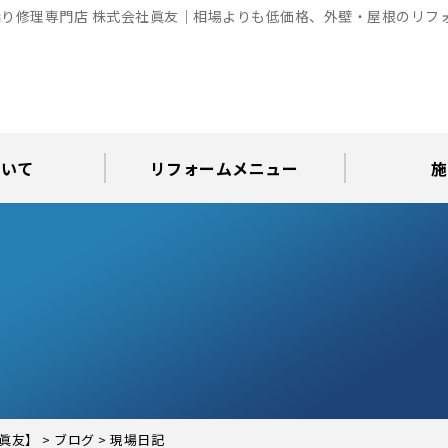
り修理専門店 株式会社眞友｜相場よりも低価格、外壁・屋根のリフ
ついて
リフォームメニュー
施
お知らせ
グ
アパート・倉庫・工場等の改修
屋根リフォーム・屋根修理
内装・水まわりリフォーム
屋上・ベランダ防水工事
30年耐久のコーキング
外壁塗装・屋根塗装
玄関リフォーム
現場日記
外壁塗装
屋根塗装
屋根修理
外壁塗装・屋
カラーシ
屋根張り
雨漏り調
インテ
屋根
瓦屋
屋根
雨
眞友】
>
ブログ
>
現場日記