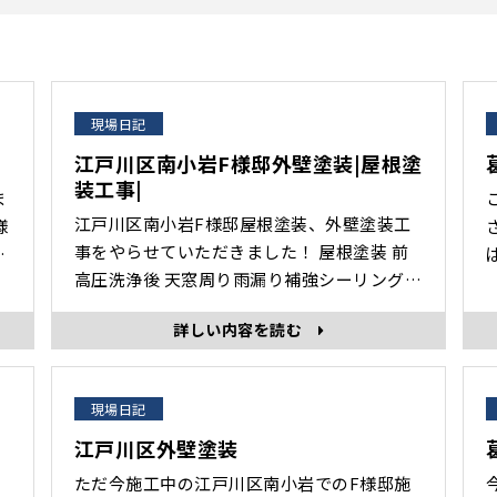
現場日記
江戸川区南小岩F様邸外壁塗装|屋根塗
装工事|
ま
江戸川区南小岩F様邸屋根塗装、外壁塗装工
さい！ 
事をやらせていただきました！ 屋根塗装 前
。
高圧洗浄後 天窓周り雨漏り補強シーリング
株式
(コーキング) 棟板金(錆止め) 下塗りプライマ
区柴
詳しい内容を読む
ー(1回目) 今回の塗料はエスケープレミアム
日 
ルーフSi(シリコン) 中塗り(2回目)完了です。
2
･･･
現場日記
江戸川区外壁塗装
ただ今施工中の江戸川区南小岩でのF様邸施