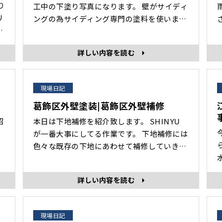
工中の下塗り写真になります。 壁がサイディ
ングの為サイディング専門の塗料を使いま
さ
す。 軽いひび割れはこのプレミアムサーフで
埋まります。 次回は2回目の屋根塗装上塗り
詳しい内容を読む
をご紹介致します。総合リフォームのことな
らお任せください！ 当社の
#Instagram#Amebablog#YouTubeをご覧
現場日記
いただき、誠にありがとうござ･･･
葛飾区外壁塗装|葛飾区外壁補修
本日は下地補修を紹介致します。 SHINYU
が一番大事にしてる作業です。 下地補修には
色々な既存の下地にあわせて補修していきま
水
す。 ココがポイントです。 既存がモルタル
工
れ
の仕上げのとこにコーキング材を塗る方や業
詳しい内容を読む
ッ
者もいますが、必ず外壁の補修にあった材料
す。 施工日
や
を使って下さい。 材料を知らないで作業して
しまうと1年、2年で劣化する事もあります。
現場日記
今回は既存がモルタルの場合の･･･