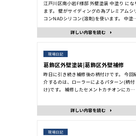
江戸川区南小岩F様邸 外壁塗装 中塗り になり
ます。 壁がサイディングの為プレミアムシリ
コンNADシリコン(溶剤)を使います。 中塗り
の状態でもかなりの艶です！ 防水効果バツグ
詳しい内容を読む
ンです。 持ちも約15年持つと言われていま
す。 まだ中塗りの状態なのであと一回上塗り
を塗ればかなりの艶と防水効果があります
現場日記
ね！ プレミアムシリコンは1番･･･
葛飾区外壁塗装|葛飾区外壁補修
昨日に引き続き補修後の柄付けです。 今回紹
介するのは、ローラーによるパターン(柄付
け)です。 補修したセメントカチオンにカチ
オンシーラーを塗ります。 これを塗らないで
パターンをつけると浮きが出たりすぐ剥が
詳しい内容を読む
る可能性があります。 セメントカチオンの上
に塗料を塗る場合必ずカチオンシーラーを
らないといけません。 カチオンシーラー後ロ
現場日記
ーラーによるパターン付けです。 ･･･