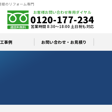
屋根のリフォーム専門
お客様お問い合わせ専用ダイヤル
0120-177-234
営業時間 8:30～18:00 土日祝も対応
工事例
お問い合わせ・お見積り
根塗装の塗料について
ミュレーション
替え・葺き替え
査・雨漏り修理
グラルコート
・棟板金工事
根・漆喰補修
カバー工事
どい工事
現場日記
お住まいの屋根・外壁無料診断
プライバシーポリシー
よくあるご質問