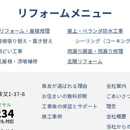
リフォームメニュー
リフォーム・屋根修理
屋上・ベランダ防水工事
屋根張り替え・葺き替え
シーリング（コーキン
雨どい工事
雨漏り調査・雨漏り修理
瓦屋根・漆喰補修
玄関リフォーム
眞友が選ばれる理由
会社案内
1-37-8
お住まいの無料診断
ごあいさ
イヤル
工事後の保証とサポート
理念
234
施工事例
会社概要
日祝も対応
当社から