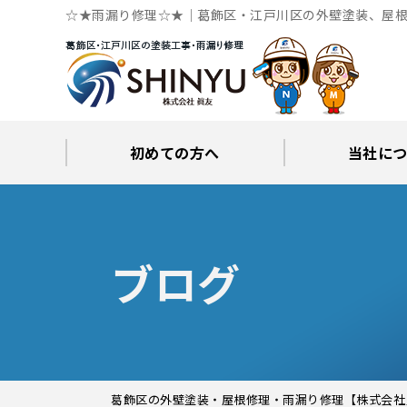
☆★雨漏り修理☆★｜葛飾区・江戸川区の外壁塗装、屋根
初めての方へ
当社に
工事後の保証とサポート
火災保険修繕リフォーム
眞友が選ばれる理由
屋根・外壁０円診断
当社からの
ブロ
ブログ
葛飾区の外壁塗装・屋根修理・雨漏り修理【株式会社