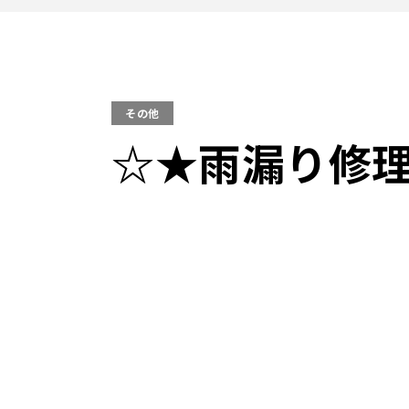
その他
☆★雨漏り修