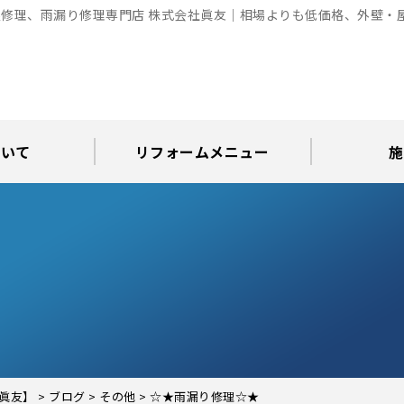
修理、雨漏り修理専門店 株式会社眞友｜相場よりも低価格、外壁・
ついて
リフォームメニュー
施
お知らせ
グ
アパート・倉庫・工場等の改修
屋根リフォーム・屋根修理
内装・水まわりリフォーム
屋上・ベランダ防水工事
30年耐久のコーキング
外壁塗装・屋根塗装
玄関リフォーム
現場日記
外壁塗装
屋根塗装
屋根修理
外壁塗装・屋
カラーシ
屋根張り
雨漏り調
インテ
屋根
瓦屋
屋根
雨
眞友】
>
ブログ
>
その他
>
☆★雨漏り修理☆★