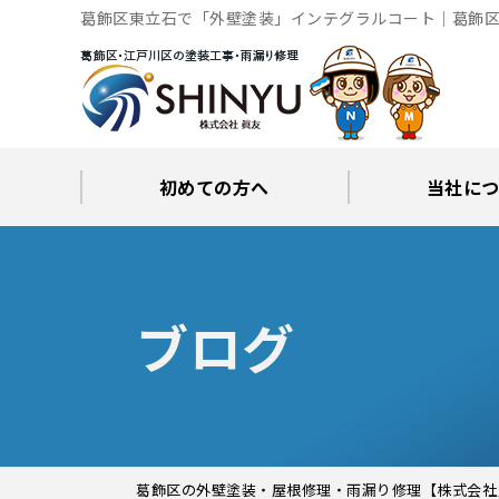
葛飾区東立石で「外壁塗装」インテグラルコート｜葛飾区
初めての方へ
当社に
工事後の保証とサポート
火災保険修繕リフォーム
眞友が選ばれる理由
屋根・外壁０円診断
当社からの
ブロ
ブログ
葛飾区の外壁塗装・屋根修理・雨漏り修理【株式会社