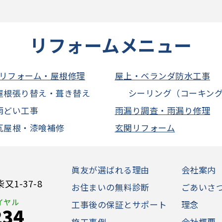
リフォームメニュー
リフォーム・屋根修理
屋上・ベランダ防水工事
屋根張り替え・葺き替え
シーリング（コーキン
雨どい工事
雨漏り調査・雨漏り修理
瓦屋根・漆喰補修
玄関リフォーム
眞友が選ばれる理由
会社案内
1-37-8
お住まいの無料診断
ごあいさ
イヤル
工事後の保証とサポート
理念
234
施工事例
会社概要