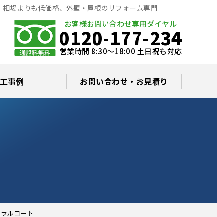
｜相場よりも低価格、外壁・屋根のリフォーム専門
お客様お問い合わせ専用ダイヤル
0120-177-234
営業時間 8:30～18:00 土日祝も対応
工事例
お問い合わせ・お見積り
根塗装の塗料について
ミュレーション
替え・葺き替え
査・雨漏り修理
グラルコート
・棟板金工事
根・漆喰補修
カバー工事
どい工事
現場日記
お住まいの屋根・外壁無料診断
プライバシーポリシー
よくあるご質問
グラルコート