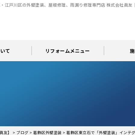
・江戸川区の外壁塗装、屋根修理、雨漏り修理専門店 株式会社眞友
ついて
リフォームメニュー
施
お知らせ
グ
アパート・倉庫・工場等の改修
屋根リフォーム・屋根修理
内装・水まわりリフォーム
屋上・ベランダ防水工事
30年耐久のコーキング
外壁塗装・屋根塗装
玄関リフォーム
現場日記
外壁塗装
屋根塗装
屋根修理
外壁塗装・屋
カラーシ
屋根張り
雨漏り調
インテ
屋根
瓦屋
屋根
雨
眞友】
>
ブログ
>
葛飾区外壁塗装
>
葛飾区東立石で「外壁塗装」インテ