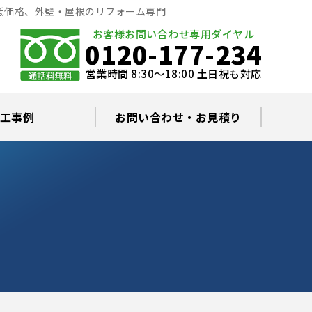
低価格、外壁・屋根のリフォーム専門
お客様お問い合わせ専用ダイヤル
0120-177-234
営業時間 8:30～18:00 土日祝も対応
工事例
お問い合わせ・お見積り
根塗装の塗料について
ミュレーション
替え・葺き替え
査・雨漏り修理
グラルコート
・棟板金工事
根・漆喰補修
カバー工事
どい工事
現場日記
お住まいの屋根・外壁無料診断
プライバシーポリシー
よくあるご質問