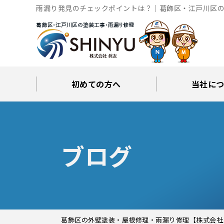
雨漏り発見のチェックポイントは？｜葛飾区・江戸川区の
初めての方へ
当社に
工事後の保証とサポート
火災保険修繕リフォーム
眞友が選ばれる理由
屋根・外壁０円診断
当社からの
ブロ
ブログ
葛飾区の外壁塗装・屋根修理・雨漏り修理【株式会社