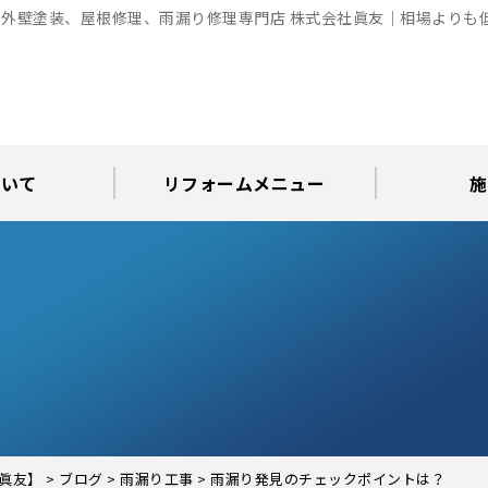
外壁塗装、屋根修理、雨漏り修理専門店 株式会社眞友｜相場よりも
ついて
リフォームメニュー
施
お知らせ
グ
アパート・倉庫・工場等の改修
屋根リフォーム・屋根修理
内装・水まわりリフォーム
屋上・ベランダ防水工事
30年耐久のコーキング
外壁塗装・屋根塗装
玄関リフォーム
現場日記
外壁塗装
屋根塗装
屋根修理
外壁塗装・屋
カラーシ
屋根張り
雨漏り調
インテ
屋根
瓦屋
屋根
雨
眞友】
>
ブログ
>
雨漏り工事
>
雨漏り発見のチェックポイントは？