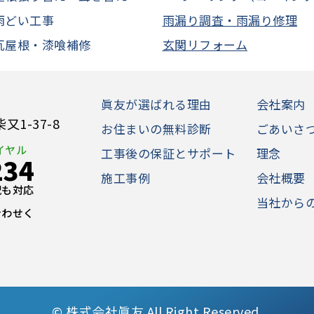
雨どい工事
雨漏り調査・雨漏り修理
瓦屋根・漆喰補修
玄関リフォーム
眞友が選ばれる理由
会社案内
1-37-8
お住まいの無料診断
ごあいさ
イヤル
工事後の保証とサポート
理念
234
施工事例
会社概要
日祝も対応
当社から
合わせく
©
株式会社眞友 All Right Reserved.