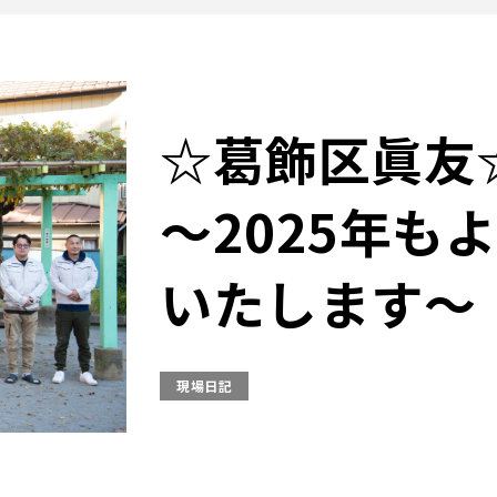
☆葛飾区眞友
～2025年も
いたします～
現場日記