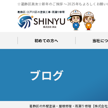
☆葛飾区眞友☆新年のご挨拶 ～2025年もよろしくお
リフォーム専門
初めての方へ
当社に
工事後の保証とサポート
火災保険修繕リフォーム
眞友が選ばれる理由
屋根・外壁０円診断
当社からの
ブロ
ブログ
葛飾区の外壁塗装・屋根修理・雨漏り修理【株式会社