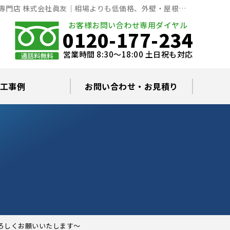
専門店 株式会社眞友｜相場よりも低価格、外壁・屋根の
お客様お問い合わせ専用ダイヤル
0120-177-234
営業時間 8:30～18:00 土日祝も対応
工事例
お問い合わせ・お見積り
根塗装の塗料について
ミュレーション
替え・葺き替え
査・雨漏り修理
グラルコート
・棟板金工事
根・漆喰補修
カバー工事
どい工事
現場日記
お住まいの屋根・外壁無料診断
プライバシーポリシー
よくあるご質問
よろしくお願いいたします～