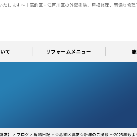
願いいたします～｜葛飾区・江戸川区の外壁塗装、屋根修理、雨漏り修理
ついて
リフォームメニュー
施
お知らせ
グ
アパート・倉庫・工場等の改修
屋根リフォーム・屋根修理
内装・水まわりリフォーム
屋上・ベランダ防水工事
30年耐久のコーキング
外壁塗装・屋根塗装
玄関リフォーム
現場日記
外壁塗装
屋根塗装
屋根修理
外壁塗装・屋
カラーシ
屋根張り
雨漏り調
インテ
屋根
瓦屋
屋根
雨
眞友】
>
ブログ
>
現場日記
>
☆葛飾区眞友☆新年のご挨拶 ～2025年も