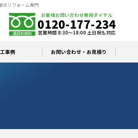
根のリフォーム専門
お客様お問い合わせ専用ダイヤル
0120-177-234
営業時間 8:30～18:00 土日祝も対応
工事例
お問い合わせ・お見積り
根塗装の塗料について
ミュレーション
替え・葺き替え
査・雨漏り修理
グラルコート
・棟板金工事
根・漆喰補修
カバー工事
どい工事
現場日記
お住まいの屋根・外壁無料診断
プライバシーポリシー
よくあるご質問