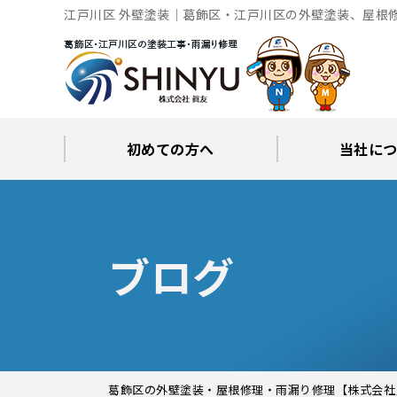
江戸川区 外壁塗装｜葛飾区・江戸川区の外壁塗装、屋根
初めての方へ
当社に
工事後の保証とサポート
火災保険修繕リフォーム
眞友が選ばれる理由
屋根・外壁０円診断
当社からの
ブロ
ブログ
葛飾区の外壁塗装・屋根修理・雨漏り修理【株式会社