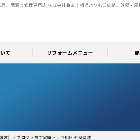
修理、雨漏り修理専門店 株式会社眞友｜相場よりも低価格、外壁・屋
ついて
リフォームメニュー
施
お知らせ
グ
アパート・倉庫・工場等の改修
屋根リフォーム・屋根修理
内装・水まわりリフォーム
屋上・ベランダ防水工事
30年耐久のコーキング
外壁塗装・屋根塗装
玄関リフォーム
現場日記
外壁塗装
屋根塗装
屋根修理
外壁塗装・屋
カラーシ
屋根張り
雨漏り調
インテ
屋根
瓦屋
屋根
雨
眞友】
>
ブログ
>
施工実績
>
江戸川区 外壁塗装