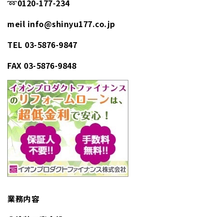
➿
0120-177-234
meil info@shinyu177.co.jp
TEL 03-5876-9847
FAX 03-5876-9848
業務内容