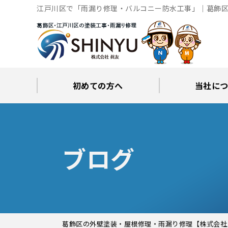
江戸川区で「雨漏り修理・バルコニー防水工事」｜葛飾区
初めての方へ
当社に
工事後の保証とサポート
火災保険修繕リフォーム
眞友が選ばれる理由
屋根・外壁０円診断
当社からの
ブロ
ブログ
葛飾区の外壁塗装・屋根修理・雨漏り修理【株式会社