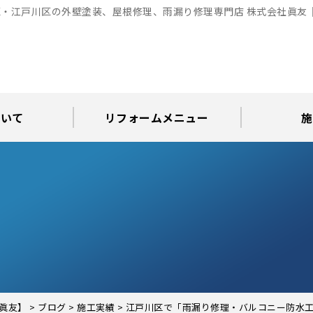
・江戸川区の外壁塗装、屋根修理、雨漏り修理専門店 株式会社眞友
ついて
リフォームメニュー
施
お知らせ
グ
アパート・倉庫・工場等の改修
屋根リフォーム・屋根修理
内装・水まわりリフォーム
屋上・ベランダ防水工事
30年耐久のコーキング
外壁塗装・屋根塗装
玄関リフォーム
現場日記
外壁塗装
屋根塗装
屋根修理
外壁塗装・屋
カラーシ
屋根張り
雨漏り調
インテ
屋根
瓦屋
屋根
雨
眞友】
>
ブログ
>
施工実績
>
江戸川区で「雨漏り修理・バルコニー防水