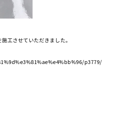
を施工させていただきました。
。
e3%81%9d%e3%81%ae%e4%bb%96/p3779/