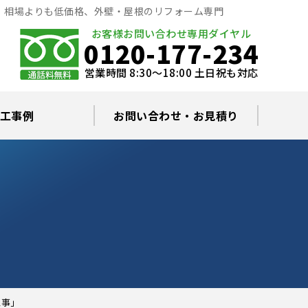
｜相場よりも低価格、外壁・屋根のリフォーム専門
お客様お問い合わせ専用ダイヤル
0120-177-234
営業時間 8:30～18:00 土日祝も対応
工事例
お問い合わせ・お見積り
根塗装の塗料について
ミュレーション
替え・葺き替え
査・雨漏り修理
グラルコート
・棟板金工事
根・漆喰補修
カバー工事
どい工事
現場日記
お住まいの屋根・外壁無料診断
プライバシーポリシー
よくあるご質問
工事」