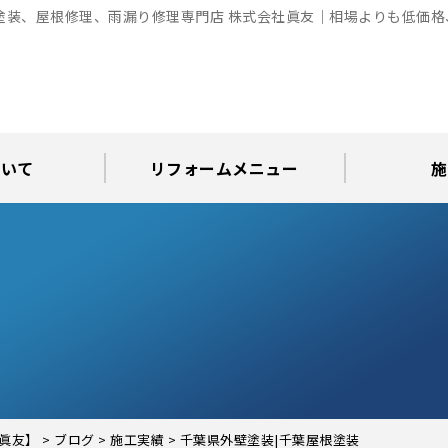
塗装、屋根修理、雨漏り修理専門店 株式会社眞友｜相場よりも低価
ついて
リフォームメニュー
施
お知らせ
グ
アパート・倉庫・工場等の改修
屋根リフォーム・屋根修理
内装・水まわりリフォーム
屋上・ベランダ防水工事
30年耐久のコーキング
外壁塗装・屋根塗装
玄関リフォーム
現場日記
外壁塗装
屋根塗装
屋根修理
外壁塗装・屋
カラーシ
屋根張り
雨漏り調
インテ
屋根
瓦屋
屋根
雨
眞友】
>
ブログ
>
施工実績
>
千葉県外壁塗装|千葉屋根塗装