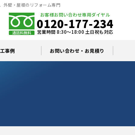
格、外壁・屋根のリフォーム専門
お客様お問い合わせ専用ダイヤル
0120-177-234
営業時間 8:30～18:00 土日祝も対応
工事例
お問い合わせ・お見積り
根塗装の塗料について
ミュレーション
替え・葺き替え
査・雨漏り修理
グラルコート
・棟板金工事
根・漆喰補修
カバー工事
どい工事
現場日記
お住まいの屋根・外壁無料診断
プライバシーポリシー
よくあるご質問