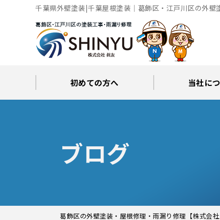
千葉県外壁塗装|千葉屋根塗装｜葛飾区・江戸川区の外壁
初めての方へ
当社に
工事後の保証とサポート
火災保険修繕リフォーム
眞友が選ばれる理由
屋根・外壁０円診断
当社からの
ブロ
ブログ
葛飾区の外壁塗装・屋根修理・雨漏り修理【株式会社