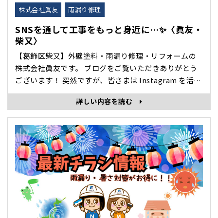
株式会社眞友
雨漏り修理
SNSを通して工事をもっと身近に…✨〈眞友・
柴又〉
【葛飾区柴又】外壁塗料・雨漏り修理・リフォームの
株式会社眞友です。 ブログをご覧いただきありがとう
ございます！ 突然ですが、皆さまは Instagram を活用
されていますか？ 眞友では、日々の施工事例や現場の
詳しい内容を読む
様子をInstagramで発信しています！ ・ビフォーアフ
ターでわかりやすい施工事例 ・工事に関する解説 ・季
節ごとのメンテナンス情報やお役立ち情報 ･･･