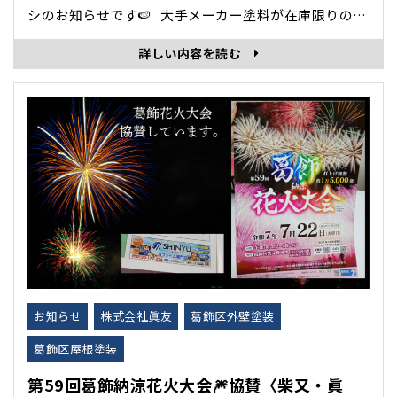
シのお知らせです🍉 大手メーカー塗料が在庫限りの処
分セール！！ 外壁塗装が破格の25,5万円～！ なくなり
詳しい内容を読む
次第終了です。お早めにお問い合わせください。 (※足
場代、高圧洗浄、下地補修･･･
お知らせ
株式会社眞友
葛飾区外壁塗装
葛飾区屋根塗装
第59回葛飾納涼花火大会🎆協賛〈柴又・眞