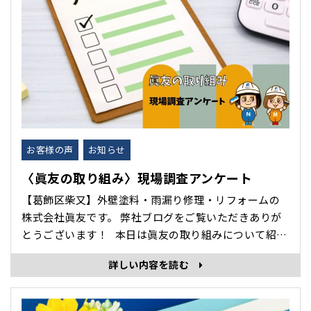
お客様の声
お知らせ
〈眞友の取り組み〉現場調査アンケート
【葛飾区柴又】外壁塗料・雨漏り修理・リフォームの
株式会社眞友です。 弊社ブログをご覧いただきありが
とうございます！ 本日は眞友の取り組みについて紹介
します。 ブログで施工完了アンケートを紹介してい
詳しい内容を読む
ますが、より良いサービスをご提供するため、現場調
査後のアンケートも実施しております。 ･･･