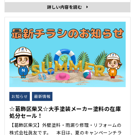
しんでいますか？ 眞友では、心機一転！ 柴又本社・
詳しい内容を読む
ショールームのPOPをリニューアルしました！スタッ
フの手作りです♪ ･･･
お知らせ
最新情報
☆葛飾区柴又☆大手塗装メーカー塗料の在庫
処分セール！
【葛飾区柴又】外壁塗料・雨漏り修理・リフォームの
株式会社眞友です。 本日は、夏のキャンペーンチラ