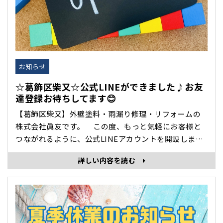
お知らせ
☆葛飾区柴又☆公式LINEができました♪お友
達登録お待ちしてます😊
【葛飾区柴又】外壁塗料・雨漏り修理・リフォームの
株式会社眞友です。 この度、もっと気軽にお客様と
つながれるように、公式LINEアカウントを開設しまし
た！ ～リフォームをもっと身近に感じてもらいたい～
詳しい内容を読む
公式LINEを通して、もっと身近に、もっと安心してご
相談いただけるように。住まいに関するちょっとした
お悩みやご相談も、ぜひお気軽にLINE･･･