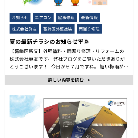
お知らせ
エアコン
屋根修理
最新情報
株式会社眞友
葛飾区外壁塗装
雨漏り修理
夏の最新チラシのお知らせ☔🌞
【葛飾区柴又】外壁塗料・雨漏り修理・リフォームの
株式会社眞友です。 弊社ブログをご覧いただきありが
とうございます！ 今日から７月ですね。 短い梅雨が明
け、毎日厳しい暑さが続いてます…😅💦 今年は雨少な
詳しい内容を読む
いから…と、油断していませんか？ ７月～９月はゲリ
ラ豪雨や台風が増える季節でもあり･･･