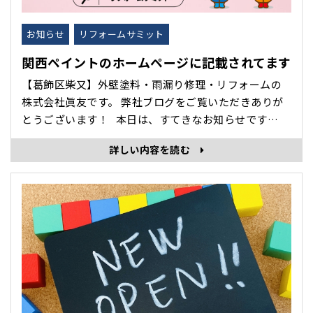
お知らせ
リフォームサミット
関西ペイントのホームページに記載されてます
【葛飾区柴又】外壁塗料・雨漏り修理・リフォームの
株式会社眞友です。 弊社ブログをご覧いただきありが
とうございます！ 本日は、すてきなお知らせです
(^^♪ 関西ペイントさんのリフォームサミットホームペ
詳しい内容を読む
ージにてリフォームサミットプラチナ施工店であるこ
とが記載されています✨ 〈リフォームサミットHPは
こちら〉 ･･･