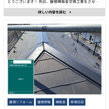
とうございます！ 先日、屋根棟板金交換工事をさせて
いただきましたので、本日はその作業の様子を紹介し
詳しい内容を読む
ます。 *-*-*-*-*-*-*-*-*-*-*-*-*-*-*-*-*-*-*-*-*-*-*-
*-**-*-*-*-*-*-*-*-*-*-*-*-*-･･･
屋根リフォーム
屋根修理
棟板金
現場日記