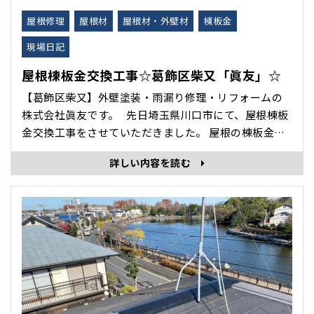
屋根修理
屋根材
屋根材・外壁材
棟板金
現場日記
屋根棟板金交換工事☆葛飾区柴又「眞友」☆
【葛飾区柴又】外壁塗装・雨漏り修理・リフォームの
株式会社眞友です。 先日埼玉県川口市にて、屋根棟板
金交換工事をさせていただきました。 屋根の棟板金
は、屋根の頂点にある板金です。 本日は、その様子を
詳しい内容を読む
紹介させていただきます。 下屋根板金交換工事 既存
棟・貫板の撤去、及び新規樹脂貫板・棟板金の取･･･