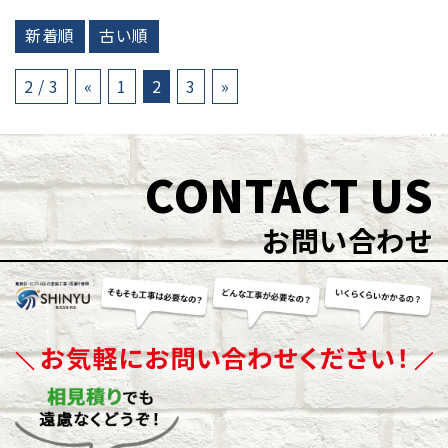
す。 屋根の内部に雨水が入らないようにかぶさってい
ます。 断面で見ると「ヘの字型」の板金です。 板金の
新着順
古い順
下には棟下地が2本、平行に取り付けられて･･･
2 / 3
«
1
2
3
»
CONTACT US
お問い合わせ