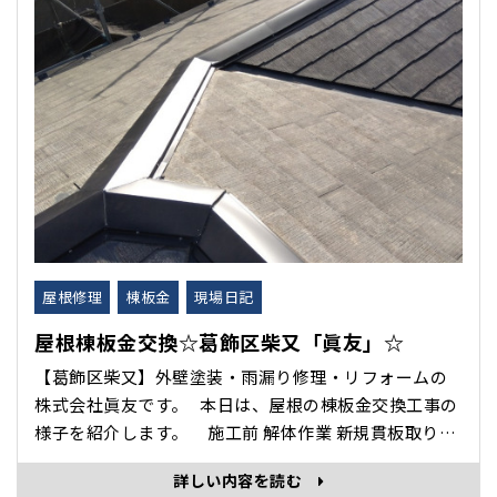
屋根修理
棟板金
現場日記
屋根棟板金交換☆葛飾区柴又「眞友」☆
【葛飾区柴又】外壁塗装・雨漏り修理・リフォームの
株式会社眞友です。 本日は、屋根の棟板金交換工事の
様子を紹介します。 施工前 解体作業 新規貫板取り付
け 新規棟板金取り付け 施工後 本日は、屋根棟板金交
詳しい内容を読む
換工事の様子･･･