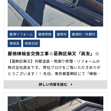
屋根リフォーム
屋根修理
屋根材
屋根材・外壁材
棟板金
現場日記
屋根棟板金交換工事☆葛飾区柴又「眞友」☆
【葛飾区柴又】外壁塗装・雨漏り修理・リフォームの
株式会社眞友です。 弊社ブログをご覧いただきありが
とうございます！！ 先日、東京都葛飾区にて「棟板金
交換工事」をさせていただきましたので、本日はその
詳しい内容を読む
工程を紹介させていただきます。 「棟板金交換工
事」 施工前 ＜玄関棟＞ 既存棟板･･･