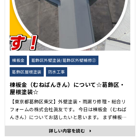
棟板金
葛飾区外壁塗装/葛飾区外壁補修②
葛飾区屋根塗装
防水工事
棟板金（むねばんきん）について☆葛飾区・
屋根塗装☆
【東京都葛飾区柴又】外壁塗装・雨漏り修理・総合リ
フォームの株式会社眞友です。 今日は棟板金（むねば
んきん）についてお話したいと思います。 まず棟板金
とは、屋根の頂点にある板金のことで、棟（むね）と
詳しい内容を読む
は戸建て住宅の1番高い位置に取り付ける屋根部材で