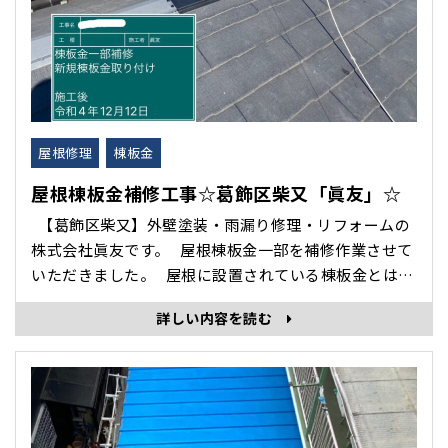
屋根修理
棟板金
屋根棟板金補修工事☆葛飾区柴又「眞友」☆
【葛飾区柴又】外壁塗装・雨漏り修理・リフォームの
株式会社眞友です。 屋根棟板金一部を補修作業させて
いただきました。 屋根に設置されている棟板金とは、
屋根の頂点にある板金のことです。 棟（むね）とは戸
詳しい内容を読む
建て住宅の1番高い位置に取り付ける屋根部材です。
「スレート・トタン屋根」の一番高い尖った部分にか
ぶせてある山の形をし･･･