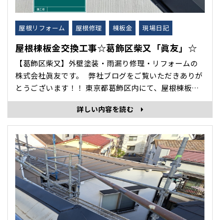
屋根リフォーム
屋根修理
棟板金
現場日記
屋根棟板金交換工事☆葛飾区柴又「眞友」☆
【葛飾区柴又】外壁塗装・雨漏り修理・リフォームの
株式会社眞友です。 弊社ブログをご覧いただきありが
とうございます！！ 東京都葛飾区内にて、屋根棟板金
交換工事をさせていただきましたので、本日はその作
詳しい内容を読む
業工程を紹介します。 屋根 棟板金交換工事 施工前 既
存の棟板金を解体していきます。 解体後、新しい樹脂
貫板を取･･･