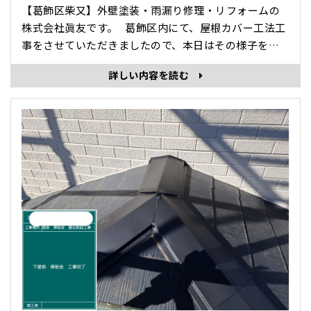
【葛飾区柴又】外壁塗装・雨漏り修理・リフォームの
株式会社眞友です。 葛飾区内にて、屋根カバー工法工
事をさせていただきましたので、本日はその様子を紹
介させていただきます。 屋根カバー工法とは？ 既存の
詳しい内容を読む
屋根に、新しい屋根材を重ねて施工する工事で、重ね
葺き工事ともいわれています。 屋根工事 カバー工法
･･･