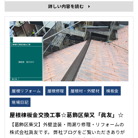
は、変わらず厳しい暑さが続いております。 長く続い
詳しい内容を読む
ている猛暑の疲れが出始める頃かと思います。 皆様、
体調に気をつけてくださいお過ごしくださいね！ 夏
が･･･
屋根リフォーム
屋根修理
屋根材・外壁材
棟板金
現場日記
屋根棟板金交換工事☆葛飾区柴又「眞友」☆
【葛飾区柴又】外壁塗装・雨漏り修理・リフォームの
株式会社眞友です。 弊社ブログをご覧いただきありが