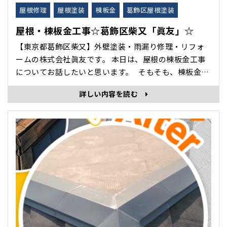
屋根修理
屋根塗装
棟板金
葛飾区屋根塗装
屋根・棟板金工事☆葛飾区柴又「眞友」☆
【東京都葛飾区柴又】外壁塗装・雨漏り修理・リフォ
ームの株式会社眞友です。 本日は、屋根の棟板金工事
についてお話したいと思います。 そもそも、棟板金と
は？ 屋根の頂点にある板金のことで、棟（むね）とは
詳しい内容を読む
戸建て住宅の1番高い位置に取り付ける屋根部材です。
「スレート・トタン屋根」の一番高い尖った部分にか
ぶせてある山の形をした金属板です。 屋根の内部に雨
水･･･