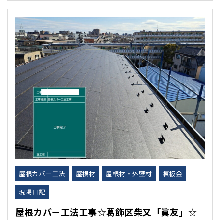
屋根カバー工法
屋根材
屋根材・外壁材
棟板金
現場日記
屋根カバー工法工事☆葛飾区柴又「眞友」☆