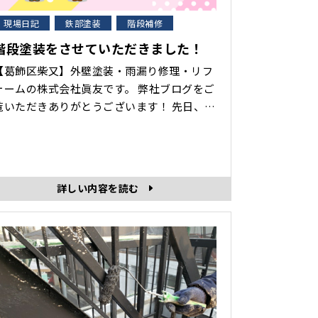
現場日記
鉄部塗装
階段補修
階段塗装をさせていただきました！
【葛飾区柴又】外壁塗装・雨漏り修理・リフ
ォームの株式会社眞友です。 弊社ブログをご
覧いただきありがとうございます！ 先日、
「階段塗装工事」をさせていただきましたの
で、その様子を紹介します。 階段塗装工事
レン作業 表面の古い塗膜をヤスリや電気
工具で削ることで除去し、塗装に適した下地
詳しい内容を読む
作る工程です。 ケレンは下地作りの作業
で･･･