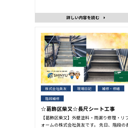
したので紹介します😀 ▼ケレン作業 鉄部は
サビが発生すると、見た目だけでなく耐久
も一気に低下します。そのため、ケレン作
詳しい内容を読む
が非常に重要です。 浮いた塗膜や発生して
い･･･
株式会社眞友
現場日記
補修・修繕
階段補修
☆葛飾区柴又☆長尺シート工事
【葛飾区柴又】外壁塗料・雨漏り修理・リ
ォームの株式会社眞友です。 先日、階段の長