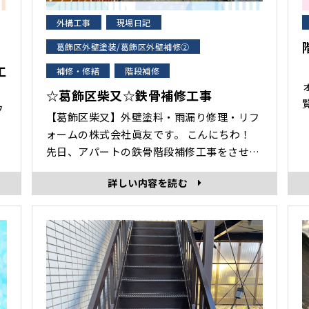
外構工事
現場日記
葛飾区外壁塗装/葛飾区外壁補修②
工
補修・修繕
階段補修
☆葛飾区柴又☆鉄骨補修工事
フ
【葛飾区柴又】外壁塗料・雨漏り修理・リフ
ォームの株式会社眞友です。 こんにちわ！
先日、アパートの鉄骨階段補修工事をさせて
・ケ
いただきましたのでご紹介します。 施工前
詳しい内容を読む
踊り場補強 廊下補強 階段補強 施工完
を
了･･･