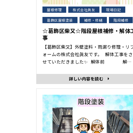
屋根修理
株式会社眞友
現場日記
葛飾区屋根塗装
補修・修繕
階段補修
☆葛飾区柴又☆階段屋根補修・解体
事
【葛飾区柴又】外壁塗料・雨漏り修理・リ
ォームの株式会社眞友です。 解体工事をさ
せていただきました✨ 解体前 解体
中 解体後 今回は、解体工事のご紹介をさ
せていただきました。 ･･･
詳しい内容を読む