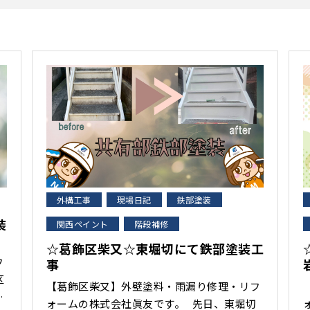
外構工事
現場日記
鉄部塗装
装
関西ペイント
階段補修
☆葛飾区柴又☆東堀切にて鉄部塗装工
フ
事
【葛飾区柴又】外壁塗料・雨漏り修理・リフ
ま
ォームの株式会社眞友です。 先日、東堀切