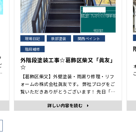
現場日記
鉄部塗装
関西ペイント
階段補修
フ
外階段塗装工事☆葛飾区柴又「眞友」
☆
【葛飾区柴又】外壁塗装・雨漏り修理・リフ
！
ォームの株式会社眞友です。 弊社ブログをご
覧いただきありがとうございます！ 先日「外
お
階段塗装」をさせていただきましたので、そ
防
詳しい内容を読む
の様子を紹介します。 外階段塗装工事 ・施
工前 ・ケレン作業 表面の古い塗膜をヤスリ
や電気工具で削ることで除去し、塗装に適し
た下地を作る工程です。 ケレンは下･･･