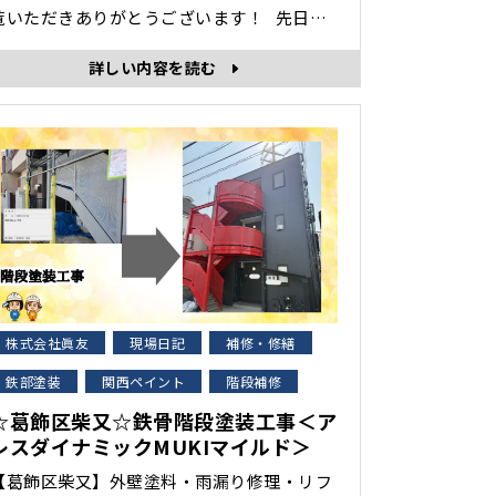
覧いただきありがとうございます！ 先日、
南小岩にあるアパートの鉄部塗装工事をいた
詳しい内容を読む
ましたので紹介します。 鉄部塗装は、金
属の腐食（サビ）を防ぐために非常に重要な
メンテナンスです。 鉄は空気中の酸素や湿気
と反応して錆びます。 そのまま放置すると
劣･･･
株式会社眞友
現場日記
補修・修繕
鉄部塗装
関西ペイント
階段補修
☆葛飾区柴又☆鉄骨階段塗装工事＜ア
レスダイナミックMUKIマイルド＞
【葛飾区柴又】外壁塗料・雨漏り修理・リフ