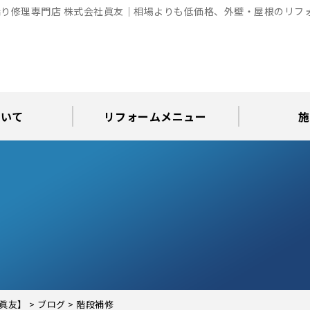
り修理専門店 株式会社眞友｜相場よりも低価格、外壁・屋根のリフ
ついて
リフォームメニュー
施
お知らせ
グ
アパート・倉庫・工場等の改修
屋根リフォーム・屋根修理
内装・水まわりリフォーム
屋上・ベランダ防水工事
30年耐久のコーキング
外壁塗装・屋根塗装
玄関リフォーム
現場日記
外壁塗装
屋根塗装
屋根修理
外壁塗装・屋
カラーシ
屋根張り
雨漏り調
インテ
屋根
瓦屋
屋根
雨
眞友】
>
ブログ
>
階段補修