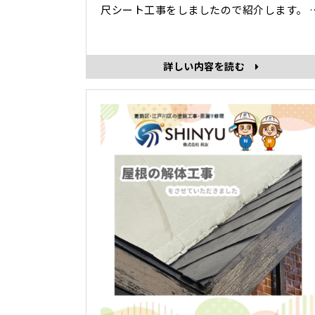
尺シート工事をしましたので紹介します。
長尺シートとは？⇒防滑性ビニル床シート
ことです。 最大の特徴は、滑り止め効果があ
り雨の日でも滑りにくく安全、掃防水性だ
詳しい内容を読む
ではなく、耐薬品性、耐油性、耐熱性など
優れています。また、シートに厚みがある
で衝撃音を遮断する機能がありま･･･