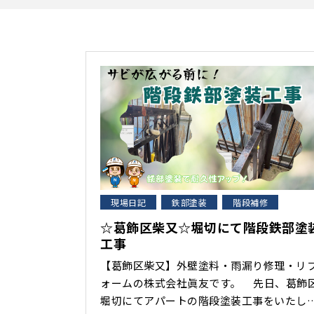
現場日記
鉄部塗装
階段補修
☆葛飾区柴又☆堀切にて階段鉄部塗
工事
【葛飾区柴又】外壁塗料・雨漏り修理・リ
ォームの株式会社眞友です。 先日、葛飾区
堀切にてアパートの階段塗装工事をいたし