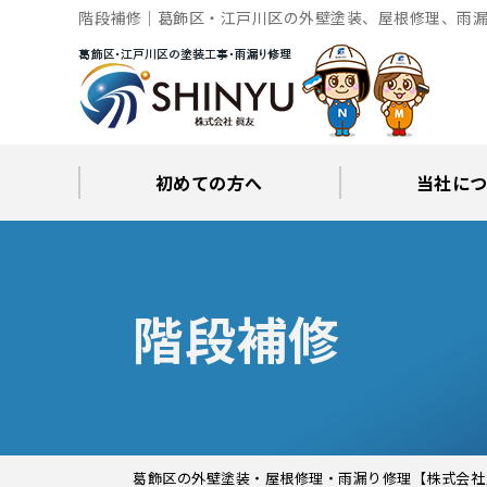
階段補修｜葛飾区・江戸川区の外壁塗装、屋根修理、雨漏
初めての方へ
当社に
工事後の保証とサポート
火災保険修繕リフォーム
眞友が選ばれる理由
屋根・外壁０円診断
当社からの
ブロ
階段補修
葛飾区の外壁塗装・屋根修理・雨漏り修理【株式会社