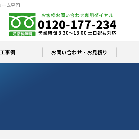
ォーム専門
お客様お問い合わせ専用ダイヤル
0120-177-234
営業時間 8:30～18:00 土日祝も対応
工事例
お問い合わせ・お見積り
根塗装の塗料について
ミュレーション
替え・葺き替え
査・雨漏り修理
グラルコート
・棟板金工事
根・漆喰補修
カバー工事
どい工事
現場日記
お住まいの屋根・外壁無料診断
プライバシーポリシー
よくあるご質問