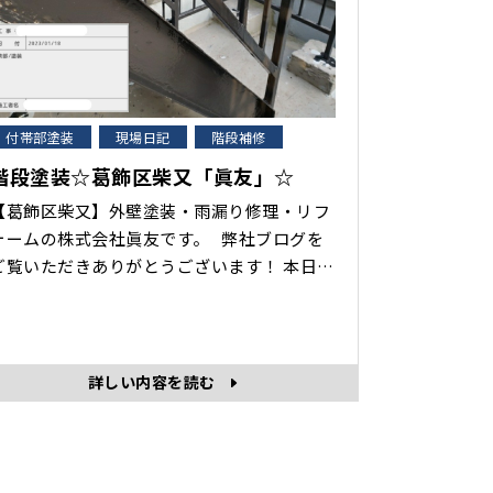
付帯部塗装
現場日記
階段補修
階段塗装☆葛飾区柴又「眞友」☆
【葛飾区柴又】外壁塗装・雨漏り修理・リフ
ォームの株式会社眞友です。 弊社ブログを
ご覧いただきありがとうございます！ 本日
は、階段塗装の様子を紹介します。 鉄骨の
階段などの鉄部分は、定期的なメンテナンス
や塗り替えをすることでサビや腐食の劣化を
止することができます。 錆の程度が悪化し
詳しい内容を読む
てしまうと、穴があくなど腐食に繋がってし
まうため、定期･･･