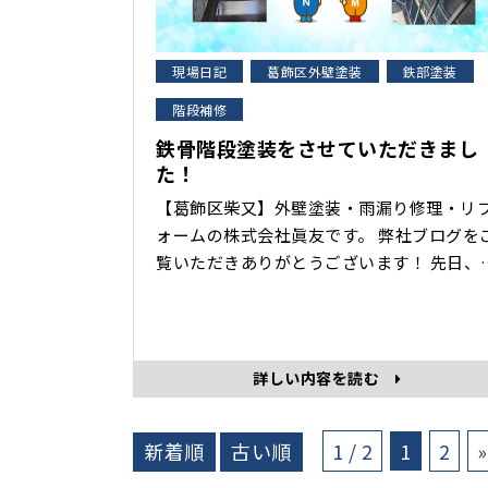
現場日記
葛飾区外壁塗装
鉄部塗装
階段補修
鉄骨階段塗装をさせていただきまし
た！
【葛飾区柴又】外壁塗装・雨漏り修理・リ
ォームの株式会社眞友です。 弊社ブログをご
覧いただきありがとうございます！ 先日、鉄
骨階段の塗装工事をさせていただきました
鉄骨階段塗装工事 下塗り 上塗り 施工後 塗
装工事をお考えの際は、お気軽に弊社まで
問い合わせください。 ･･･
詳しい内容を読む
新着順
古い順
1 / 2
1
2
»