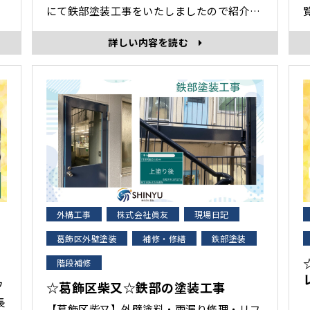
にて鉄部塗装工事をいたしましたので紹介し
性
ます。 マンションやアパートの共有部にあ
業
詳しい内容を読む
る鉄部は、雨風や紫外線の影響を直接受けや
し
すく、時間の経過とともにサビや塗膜の剥が
れが発生しやすい場所です。 日常的に多くの
方が利用する場所でもあり･･･
外構工事
株式会社眞友
現場日記
葛飾区外壁塗装
補修・修繕
鉄部塗装
階段補修
フ
☆葛飾区柴又☆鉄部の塗装工事
【葛飾区柴又】外壁塗料・雨漏り修理・リフ