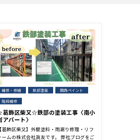
補修・修繕
鉄部塗装
関西ペイント
階段補修
☆葛飾区柴又☆鉄部の塗装工事〈南小
岩アパート〉
【葛飾区柴又】外壁塗料・雨漏り修理・リフ
ォームの株式会社眞友です。 弊社ブログをご