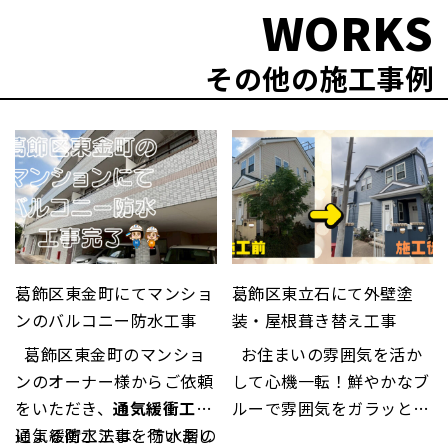
WORKS
その他の施工事例
葛飾区東金町にてマンショ
葛飾区東立石にて外壁塗
ンのバルコニー防水工事
装・屋根葺き替え工事
葛飾区東金町のマンショ
お住まいの雰囲気を活か
ンのオーナー様からご依頼
して心機一転！鮮やかなブ
をいただき、
通気緩衝工法
ルーで雰囲気をガラッと変
による防水工事を行いまし
通気緩衝工法は、防水層の
更✨ 色あせや汚れ等の劣化