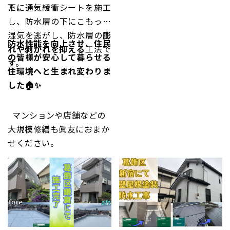
た。
下に通気緩衝シートを施工
症状が気になる…。と、ご
し、防水層の下にこもった
依頼をいただきました。
湿気を逃がし、防水層の
膨
防水性能を向上させ、住民
れや剥がれを抑える
工法で
の皆様が安心して暮らせる
す。
住環境へと生まれ変わりま
した🏠✨
マンションや店舗などの
大規模修繕も眞友におまか
せください。