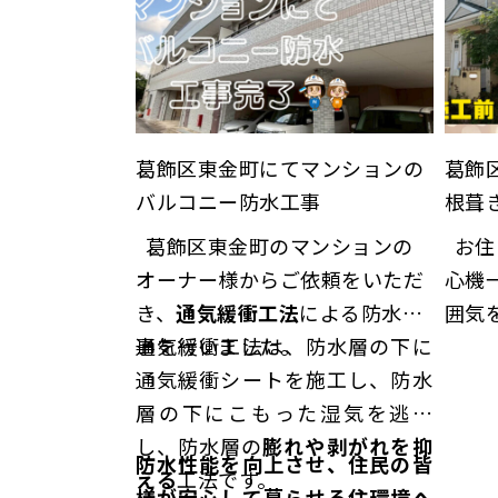
葛飾区東金町にてマンションの
葛飾
バルコニー防水工事
根葺
葛飾区東金町のマンションの
お住まいの雰囲気を活かして
オーナー様からご依頼をいただ
心機
き、
通気緩衝工法
による防水工
囲気を
事を行いました。
通気緩衝工法は、防水層の下に
汚れ
通気緩衝シートを施工し、防水
る…
層の下にこもった湿気を逃が
し、防水層の
膨れや剥がれを抑
防水性能を向上させ、住民の皆
える
工法です。
様が安心して暮らせる住環境へ