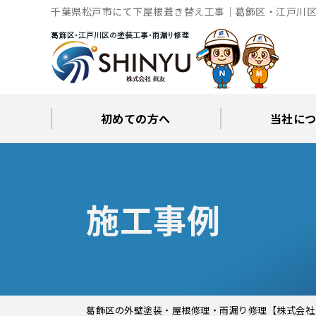
千葉県松戸市にて下屋根葺き替え工事｜葛飾区・江戸川区
初めての方へ
当社に
工事後の保証とサポート
火災保険修繕リフォーム
眞友が選ばれる理由
屋根・外壁０円診断
当社からの
ブロ
施工事例
葛飾区の外壁塗装・屋根修理・雨漏り修理【株式会社