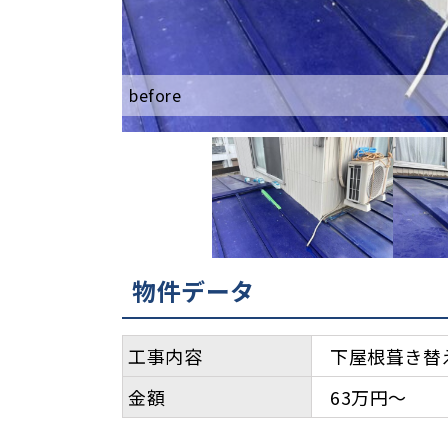
before
after
物件データ
工事内容
下屋根葺き替
金額
63万円～