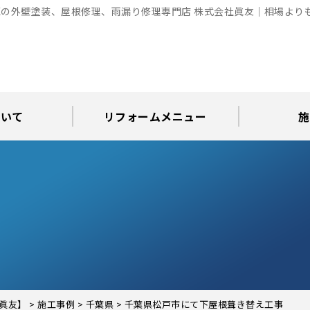
の外壁塗装、屋根修理、雨漏り修理専門店 株式会社眞友｜相場より
ついて
リフォームメニュー
施
お知らせ
グ
アパート・倉庫・工場等の改修
屋根リフォーム・屋根修理
内装・水まわりリフォーム
屋上・ベランダ防水工事
30年耐久のコーキング
外壁塗装・屋根塗装
玄関リフォーム
現場日記
外壁塗装
屋根塗装
屋根修理
外壁塗装・屋
カラーシ
屋根張り
雨漏り調
インテ
屋根
瓦屋
屋根
雨
眞友】
>
施工事例
>
千葉県
>
千葉県松戸市にて下屋根葺き替え工事