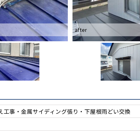
before
after
え工事・金属サイディング張り・下屋根雨どい交換