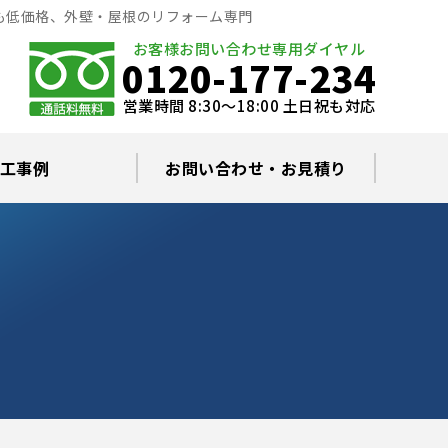
も低価格、外壁・屋根のリフォーム専門
お客様お問い合わせ専用ダイヤル
0120-177-234
営業時間 8:30～18:00 土日祝も対応
工事例
お問い合わせ・お見積り
根塗装の塗料について
ミュレーション
替え・葺き替え
査・雨漏り修理
グラルコート
・棟板金工事
根・漆喰補修
カバー工事
どい工事
現場日記
お住まいの屋根・外壁無料診断
プライバシーポリシー
よくあるご質問