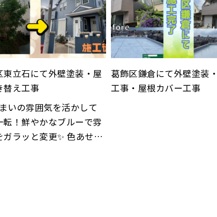
区東立石にて外壁塗装・屋
葛飾区鎌倉にて外壁塗装
き替え工事
工事・屋根カバー工事
一転！鮮やかなブルーで雰
ガラッと変更✨ 色あせや
等の劣化症状が気にな
。と、ご依頼をいただきま
した。