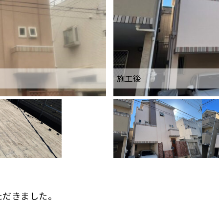
施工前（屋根）
施工後
ただきました。