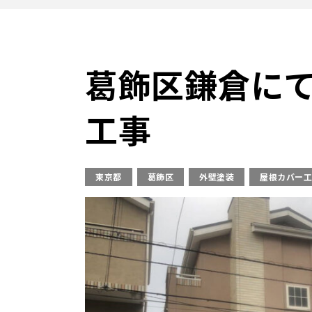
葛飾区鎌倉に
工事
東京都
葛飾区
外壁塗装
屋根カバー工