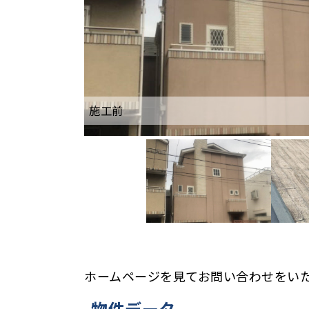
施工前
施工後（屋根）
ホームページを見てお問い合わせをい
物件データ