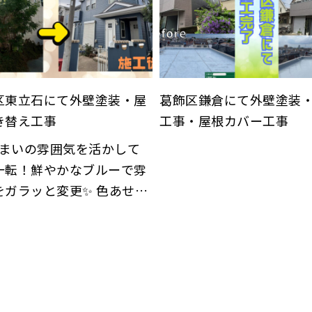
区東立石にて外壁塗装・屋
葛飾区鎌倉にて外壁塗装
き替え工事
工事・屋根カバー工事
一転！鮮やかなブルーで雰
ガラッと変更✨ 色あせや
等の劣化症状が気にな
。と、ご依頼をいただきま
した。