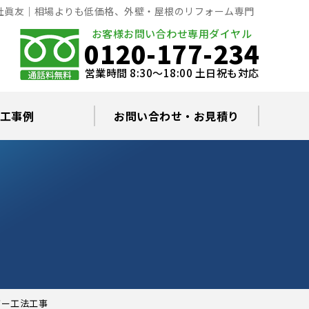
社眞友｜相場よりも低価格、外壁・屋根のリフォーム専門
お客様お問い合わせ専用ダイヤル
0120-177-234
営業時間 8:30～18:00 土日祝も対応
工事例
お問い合わせ・お見積り
根塗装の塗料について
ミュレーション
替え・葺き替え
査・雨漏り修理
グラルコート
・棟板金工事
根・漆喰補修
カバー工事
どい工事
現場日記
お住まいの屋根・外壁無料診断
プライバシーポリシー
よくあるご質問
バー工法工事