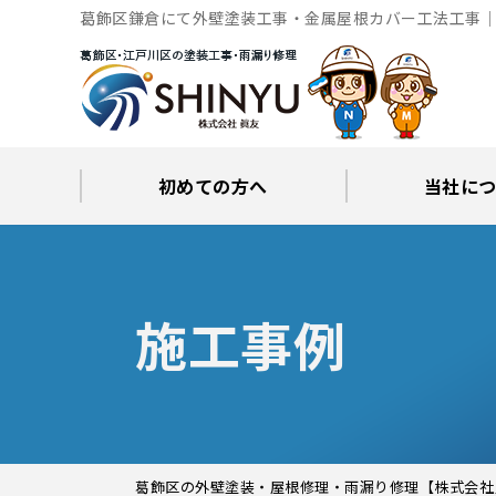
葛飾区鎌倉にて外壁塗装工事・金属屋根カバー工法工事｜
初めての方へ
当社に
工事後の保証とサポート
火災保険修繕リフォーム
眞友が選ばれる理由
屋根・外壁０円診断
当社からの
ブロ
施工事例
葛飾区の外壁塗装・屋根修理・雨漏り修理【株式会社