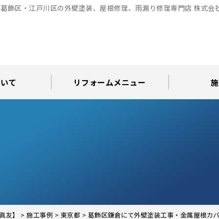
葛飾区・江戸川区の外壁塗装、屋根修理、雨漏り修理専門店 株式会
ついて
リフォームメニュー
施
お知らせ
グ
アパート・倉庫・工場等の改修
屋根リフォーム・屋根修理
内装・水まわりリフォーム
屋上・ベランダ防水工事
30年耐久のコーキング
外壁塗装・屋根塗装
玄関リフォーム
現場日記
外壁塗装
屋根塗装
屋根修理
外壁塗装・屋
カラーシ
屋根張り
雨漏り調
インテ
屋根
瓦屋
屋根
雨
眞友】
>
施工事例
>
東京都
>
葛飾区鎌倉にて外壁塗装工事・金属屋根カ