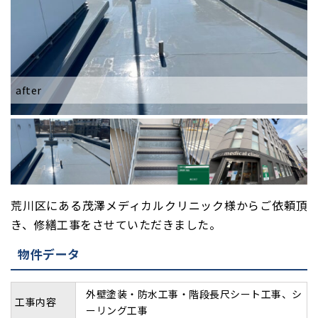
after
a
荒川区にある茂澤メディカルクリニック様からご依頼頂
き、修繕工事をさせていただきました。
物件データ
外壁塗装・防水工事・階段長尺シート工事、シ
工事内容
ーリング工事