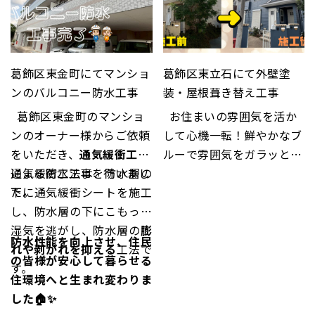
葛飾区東金町にてマンショ
葛飾区東立石にて外壁塗
ンのバルコニー防水工事
装・屋根葺き替え工事
葛飾区東金町のマンショ
お住まいの雰囲気を活か
ンのオーナー様からご依頼
して心機一転！鮮やかなブ
をいただき、
通気緩衝工法
ルーで雰囲気をガラッと変
による防水工事を行いまし
通気緩衝工法は、防水層の
更✨ 色あせや汚れ等の劣化
た。
下に通気緩衝シートを施工
症状が気になる…。と、ご
し、防水層の下にこもった
依頼をいただきました。
湿気を逃がし、防水層の
膨
防水性能を向上させ、住民
れや剥がれを抑える
工法で
の皆様が安心して暮らせる
す。
住環境へと生まれ変わりま
した🏠✨