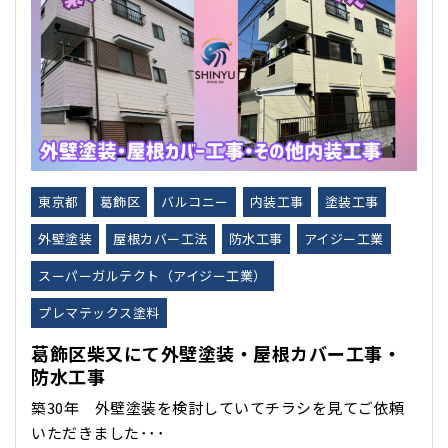
東京都
葛飾区
バルコニー
内装工事
塗装工事
外壁塗装
屋根カバー工法
防水工事
アイジー工業
スーパーガルテクト（アイジー工業）
プレマテックス塗料
葛飾区柴又にて外壁塗装・屋根カバー工事・
防水工事
築30年 外壁塗装を検討していてチラシを見てご依頼
いただきました･･･