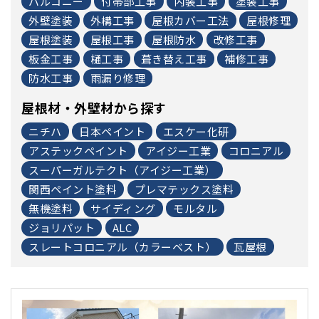
バルコニー
付帯部工事
内装工事
塗装工事
外壁塗装
外構工事
屋根カバー工法
屋根修理
屋根塗装
屋根工事
屋根防水
改修工事
板金工事
樋工事
葺き替え工事
補修工事
防水工事
雨漏り修理
屋根材・外壁材から探す
ニチハ
日本ペイント
エスケー化研
アステックペイント
アイジー工業
コロニアル
スーパーガルテクト（アイジー工業）
関西ペイント塗料
プレマテックス塗料
無機塗料
サイディング
モルタル
ジョリパット
ALC
スレートコロニアル（カラーベスト）
瓦屋根