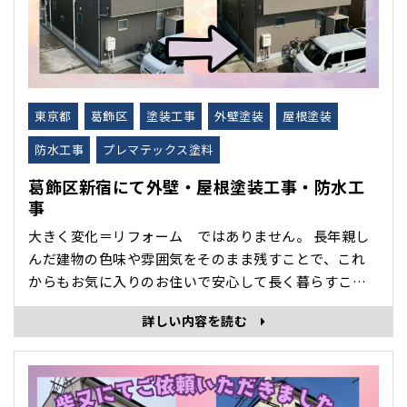
東京都
葛飾区
塗装工事
外壁塗装
屋根塗装
防水工事
プレマテックス塗料
葛飾区新宿にて外壁・屋根塗装工事・防水工
事
大きく変化＝リフォーム ではありません。 長年親し
んだ建物の色味や雰囲気をそのまま残すことで、これ
からもお気に入りのお住いで安心して長く暮らすこと
ができます♪ 大きな劣化が見られる前にメンテナンス
詳しい内容を読む
をすることで修繕費も抑えることができます。