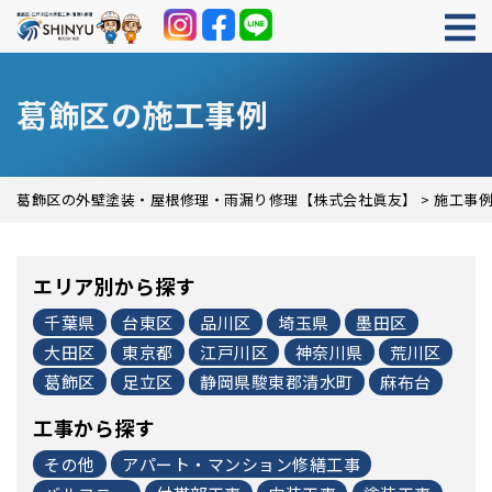
葛飾区の施工事例
葛飾区の外壁塗装・屋根修理・雨漏り修理【株式会社眞友】
>
施工事
エリア別から探す
千葉県
台東区
品川区
埼玉県
墨田区
大田区
東京都
江戸川区
神奈川県
荒川区
葛飾区
足立区
静岡県駿東郡清水町
麻布台
工事から探す
その他
アパート・マンション修繕工事