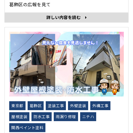
葛飾区の広報を見て
詳しい内容を読む
東京都
葛飾区
塗装工事
外壁塗装
外構工事
屋根塗装
防水工事
雨漏り修理
ニチハ
関西ペイント塗料