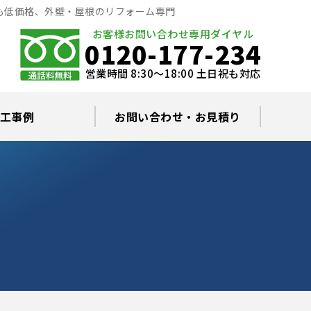
も低価格、外壁・屋根のリフォーム専門
お客様お問い合わせ専用ダイヤル
0120-177-234
営業時間 8:30～18:00 土日祝も対応
工事例
お問い合わせ・お見積り
根塗装の塗料について
ミュレーション
替え・葺き替え
査・雨漏り修理
グラルコート
・棟板金工事
根・漆喰補修
カバー工事
どい工事
現場日記
お住まいの屋根・外壁無料診断
プライバシーポリシー
よくあるご質問