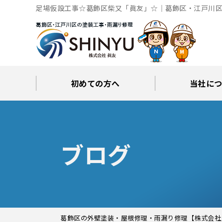
足場仮設工事☆葛飾区柴又「眞友」☆｜葛飾区・江戸川区
初めての方へ
当社に
工事後の保証とサポート
火災保険修繕リフォーム
眞友が選ばれる理由
屋根・外壁０円診断
当社からの
ブロ
ブログ
葛飾区の外壁塗装・屋根修理・雨漏り修理【株式会社