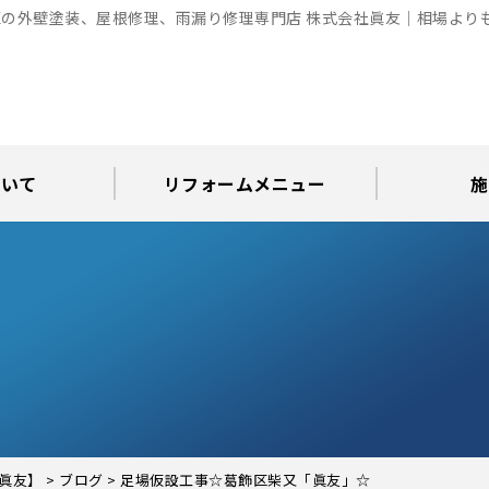
の外壁塗装、屋根修理、雨漏り修理専門店 株式会社眞友｜相場より
ついて
リフォームメニュー
施
お知らせ
グ
アパート・倉庫・工場等の改修
屋根リフォーム・屋根修理
内装・水まわりリフォーム
屋上・ベランダ防水工事
30年耐久のコーキング
外壁塗装・屋根塗装
玄関リフォーム
現場日記
外壁塗装
屋根塗装
屋根修理
外壁塗装・屋
カラーシ
屋根張り
雨漏り調
インテ
屋根
瓦屋
屋根
雨
眞友】
>
ブログ
>
足場仮設工事☆葛飾区柴又「眞友」☆