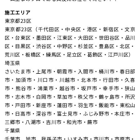
施工エリア
東京都23区
東京都23区（千代田区・中央区・港区・新宿区・文京
区・台東区・墨田区・江東区・大田区・世田谷区・品川
区・目黒区・渋谷区・中野区・杉並区・豊島区・北区・
荒川区・板橋区・練馬区・足立区・葛飾区・江戸川区）
埼玉県
さいたま市・上尾市・朝霞市・入間市・桶川市・春日部
市・加須市・川口市・川越市・北本市・行田市・久喜
市・熊谷市・鴻巣市・越谷市・坂戸市・幸手市・狭山
市・志木市・白岡市・草加市・秩父市・鶴ヶ島市・所沢
市・戸田市・新座市・蓮田市・羽生市・飯能市・東松山
市・日高市・深谷市・富士見市・ふじみ野市・本庄市・
三郷市・八潮市・吉川市・和光市・蕨市
千葉県
千葉市、旭市、我孫子市・いすみ市・市川市・市原市・