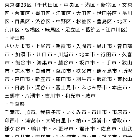
東京都23区（千代田区・中央区・港区・新宿区・文京
区・台東区・墨田区・江東区・大田区・世田谷区・品川
区・目黒区・渋谷区・中野区・杉並区・豊島区・北区・
荒川区・板橋区・練馬区・足立区・葛飾区・江戸川区）
・埼玉県
さいたま市・上尾市・朝霞市・入間市・桶川市・春日部
市・加須市・川口市・川越市・北本市・行田市・久喜
市・熊谷市・鴻巣市・越谷市・坂戸市・幸手市・狭山
市・志木市・白岡市・草加市・秩父市・鶴ヶ島市・所沢
市・戸田市・新座市・蓮田市・羽生市・飯能市・東松山
市・日高市・深谷市・富士見市・ふじみ野市・本庄市・
三郷市・八潮市・吉川市・和光市・蕨市
・千葉県
千葉市、旭市、我孫子市・いすみ市・市川市・市原市・
印西市・浦安市・大網白里市・柏市・勝浦市・香取市・
鎌ケ谷市・鴨川市・木更津市・君津市・佐倉市・山武
市・白井市・匝瑳市・袖ケ浦市・館山市・銚子市・東金