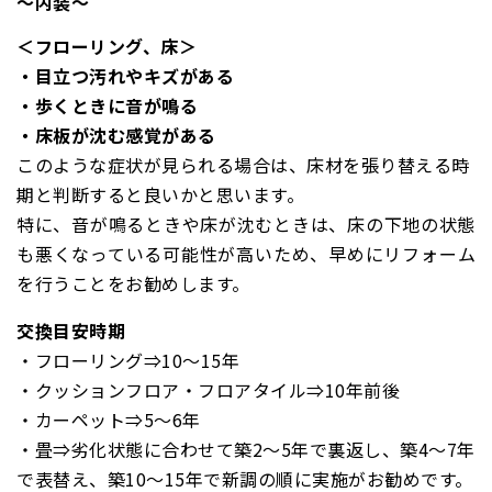
～内装～
＜フローリング、床＞
・目立つ汚れやキズがある
・歩くときに音が鳴る
・床板が沈む感覚がある
このような症状が見られる場合は、床材を張り替える時
期
と判断すると良いかと思います。
特に、音が鳴るときや床が沈むときは、床の下地の状態
も悪くなっている可能性が高いため、早めにリフォーム
を行うことをお勧めします。
交換目安時期
・フローリング⇒10～15年
・
クッションフロア・フロアタイル⇒10年前後
・
カーペット⇒5～6年
・
畳⇒劣化状態に合わせて築2～5年で裏返し、築4～7年
で表替え、築10～15年で新調の順に実施がお勧めです。