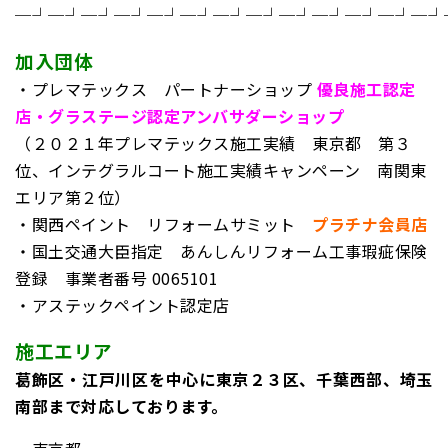
─┘─┘─┘─┘─┘─┘─┘─┘─┘─┘─┘─┘─┘
加入団体
・プレマテックス パートナーショップ
優良施工認定
店・グラステージ認定アンバサダーショップ
（２０２１年プレマテックス施工実績 東京都 第３
位、インテグラルコート施工実績キャンペーン 南関東
エリア第２位）
・関西ペイント リフォームサミット
プラチナ会員店
・国土交通大臣指定 あんしんリフォーム工事瑕疵保険
登録
事業者番号 0065101
・アステックペイント認定店
施工エリア
葛飾区・江戸川区を中心に東京２３区、千葉西部、埼玉
南部まで対応しております。