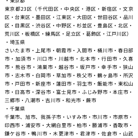
・東京都
東京都23区（千代田区・中央区・港区・新宿区・文京
区・台東区・墨田区・江東区・大田区・世田谷区・品川
区・目黒区・渋谷区・中野区・杉並区・豊島区・北区・
荒川区・板橋区・練馬区・足立区・葛飾区・江戸川区）
・埼玉県
さいたま市・上尾市・朝霞市・入間市・桶川市・春日部
市・加須市・川口市・川越市・北本市・行田市・久喜
市・熊谷市・鴻巣市・越谷市・坂戸市・幸手市・狭山
市・志木市・白岡市・草加市・秩父市・鶴ヶ島市・所沢
市・戸田市・新座市・蓮田市・羽生市・飯能市・東松山
市・日高市・深谷市・富士見市・ふじみ野市・本庄市・
三郷市・八潮市・吉川市・和光市・蕨市
・千葉県
千葉市、旭市、我孫子市・いすみ市・市川市・市原市・
印西市・浦安市・大網白里市・柏市・勝浦市・香取市・
鎌ケ谷市・鴨川市・木更津市・君津市・佐倉市・山武