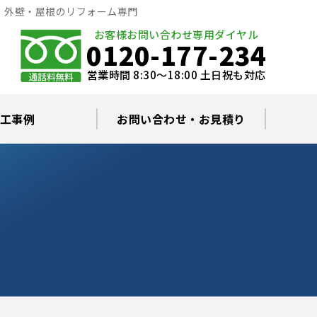
、外壁・屋根のリフォーム専門
お客様お問い合わせ専用ダイヤル
0120-177-234
営業時間 8:30～18:00 土日祝も対応
工事例
お問い合わせ・お見積り
根塗装の塗料について
ミュレーション
替え・葺き替え
査・雨漏り修理
グラルコート
・棟板金工事
根・漆喰補修
カバー工事
どい工事
現場日記
お住まいの屋根・外壁無料診断
プライバシーポリシー
よくあるご質問