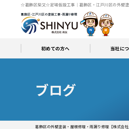
☆葛飾区柴又☆足場仮設工事｜葛飾区・江戸川区の外壁塗
初めての方へ
当社に
工事後の保証とサポート
火災保険修繕リフォーム
眞友が選ばれる理由
屋根・外壁０円診断
当社からの
ブロ
ブログ
葛飾区の外壁塗装・屋根修理・雨漏り修理【株式会社