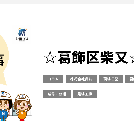
☆葛飾区柴又
コラム
株式会社眞友
現場日記
葛
補修・修繕
足場工事