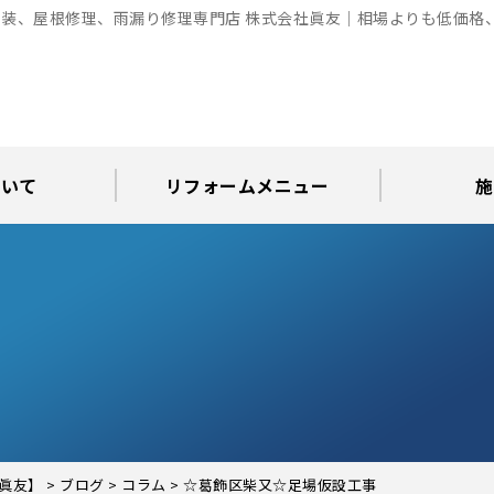
装、屋根修理、雨漏り修理専門店 株式会社眞友｜相場よりも低価格
ついて
リフォームメニュー
施
お知らせ
グ
アパート・倉庫・工場等の改修
屋根リフォーム・屋根修理
内装・水まわりリフォーム
屋上・ベランダ防水工事
30年耐久のコーキング
外壁塗装・屋根塗装
玄関リフォーム
現場日記
外壁塗装
屋根塗装
屋根修理
外壁塗装・屋
カラーシ
屋根張り
雨漏り調
インテ
屋根
瓦屋
屋根
雨
眞友】
>
ブログ
>
コラム
>
☆葛飾区柴又☆足場仮設工事