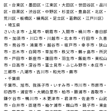
区・台東区・墨田区・江東区・大田区・世田谷区・品川
区・目黒区・渋谷区・中野区・杉並区・豊島区・北区・
荒川区・板橋区・練馬区・足立区・葛飾区・江戸川区）
・埼玉県
さいたま市・上尾市・朝霞市・入間市・桶川市・春日部
市・加須市・川口市・川越市・北本市・行田市・久喜
市・熊谷市・鴻巣市・越谷市・坂戸市・幸手市・狭山
市・志木市・白岡市・草加市・秩父市・鶴ヶ島市・所沢
市・戸田市・新座市・蓮田市・羽生市・飯能市・東松山
市・日高市・深谷市・富士見市・ふじみ野市・本庄市・
三郷市・八潮市・吉川市・和光市・蕨市
・千葉県
千葉市、旭市、我孫子市・いすみ市・市川市・市原市・
印西市・浦安市・大網白里市・柏市・勝浦市・香取市・
鎌ケ谷市・鴨川市・木更津市・君津市・佐倉市・山武
市・白井市・匝瑳市・袖ケ浦市・館山市・銚子市・東金