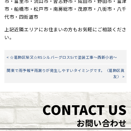
市・富里市・流山市・習志野市・成田市・野田市・富津
市・船橋市・松戸市・南房総市・茂原市・八街市・八千
代市・四街道市
上記近隣エリアにお住まいの方もお気軽にご相談くださ
い。
< ☆葛飾区柴又☆RSシルバーグロスSiで塗装工事～西新小岩～
関東で雨予報☔雨漏りが発生しやすいタイミングです。〈葛飾区眞
友〉 >
CONTACT US
お問い合わせ