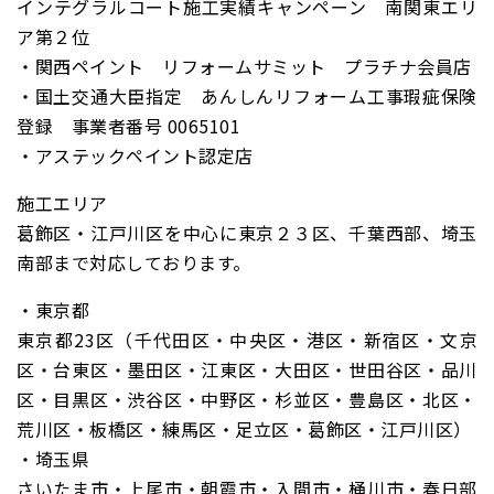
インテグラルコート施工実績キャンペーン 南関東エリ
ア第２位
・関西ペイント リフォームサミット プラチナ会員店
・国土交通大臣指定 あんしんリフォーム工事瑕疵保険
登録 事業者番号 0065101
・アステックペイント認定店
施工エリア
葛飾区・江戸川区を中心に東京２３区、千葉西部、埼玉
南部まで対応しております。
・東京都
東京都23区（千代田区・中央区・港区・新宿区・文京
区・台東区・墨田区・江東区・大田区・世田谷区・品川
区・目黒区・渋谷区・中野区・杉並区・豊島区・北区・
荒川区・板橋区・練馬区・足立区・葛飾区・江戸川区）
・埼玉県
さいたま市・上尾市・朝霞市・入間市・桶川市・春日部