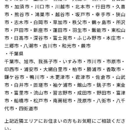
市・加須市・川口市・川越市・北本市・行田市・久喜
市・熊谷市・鴻巣市・越谷市・坂戸市・幸手市・狭山
市・志木市・白岡市・草加市・秩父市・鶴ヶ島市・所沢
市・戸田市・新座市・蓮田市・羽生市・飯能市・東松山
市・日高市・深谷市・富士見市・ふじみ野市・本庄市・
三郷市・八潮市・吉川市・和光市・蕨市
・千葉県
千葉市、旭市、我孫子市・いすみ市・市川市・市原市・
印西市・浦安市・大網白里市・柏市・勝浦市・香取市・
鎌ケ谷市・鴨川市・木更津市・君津市・佐倉市・山武
市・白井市・匝瑳市・袖ケ浦市・館山市・銚子市・東金
市・富里市・流山市・習志野市・成田市・野田市・富津
市・船橋市・松戸市・南房総市・茂原市・八街市・八千
代市・四街道市
上記近隣エリアにお住まいの方もお気軽にご相談くださ
い。