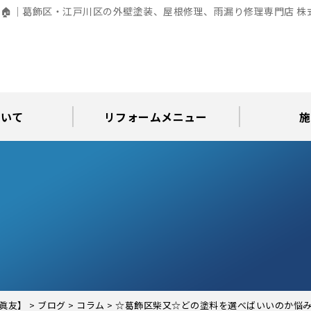
🏠｜葛飾区・江戸川区の外壁塗装、屋根修理、雨漏り修理専門店 
ついて
リフォームメニュー
施
お知らせ
グ
アパート・倉庫・工場等の改修
屋根リフォーム・屋根修理
内装・水まわりリフォーム
屋上・ベランダ防水工事
30年耐久のコーキング
外壁塗装・屋根塗装
玄関リフォーム
現場日記
外壁塗装
屋根塗装
屋根修理
外壁塗装・屋
カラーシ
屋根張り
雨漏り調
インテ
屋根
瓦屋
屋根
雨
眞友】
>
ブログ
>
コラム
>
☆葛飾区柴又☆どの塗料を選べばいいのか悩み