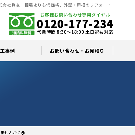
株式会社眞友｜相場よりも低価格、外壁・屋根のリフォーム
お客様お問い合わせ専用ダイヤル
0120-177-234
営業時間 8:30～18:00 土日祝も対応
工事例
お問い合わせ・お見積り
根塗装の塗料について
ミュレーション
替え・葺き替え
査・雨漏り修理
グラルコート
・棟板金工事
根・漆喰補修
カバー工事
どい工事
現場日記
お住まいの屋根・外壁無料診断
プライバシーポリシー
よくあるご質問
ませんか？🏠