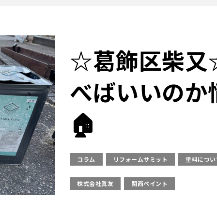
☆葛飾区柴又
べばいいのか
🏠
コラム
リフォームサミット
塗料につい
株式会社眞友
関西ペイント