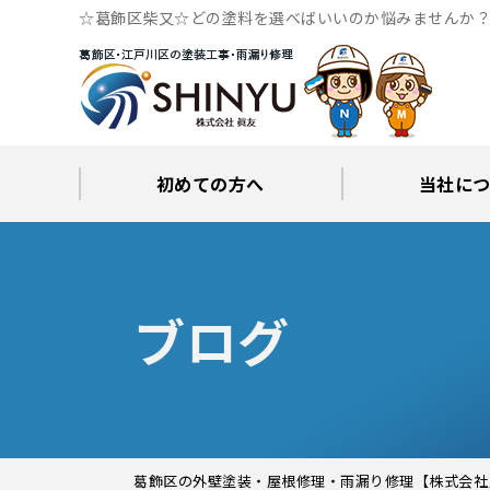
☆葛飾区柴又☆どの塗料を選べばいいのか悩みませんか？
専門
初めての方へ
当社に
工事後の保証とサポート
火災保険修繕リフォーム
眞友が選ばれる理由
屋根・外壁０円診断
当社からの
ブロ
ブログ
葛飾区の外壁塗装・屋根修理・雨漏り修理【株式会社