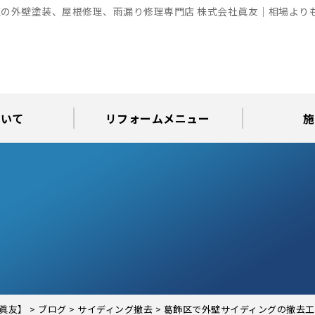
の外壁塗装、屋根修理、雨漏り修理専門店 株式会社眞友｜相場より
ついて
リフォームメニュー
施
お知らせ
グ
アパート・倉庫・工場等の改修
屋根リフォーム・屋根修理
内装・水まわりリフォーム
屋上・ベランダ防水工事
30年耐久のコーキング
外壁塗装・屋根塗装
玄関リフォーム
現場日記
外壁塗装
屋根塗装
屋根修理
外壁塗装・屋
カラーシ
屋根張り
雨漏り調
インテ
屋根
瓦屋
屋根
雨
眞友】
>
ブログ
>
サイディング撤去
>
葛飾区で外壁サイディングの撤去工