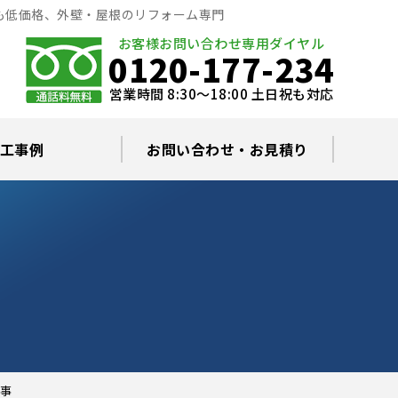
も低価格、外壁・屋根のリフォーム専門
お客様お問い合わせ専用ダイヤル
0120-177-234
営業時間 8:30～18:00 土日祝も対応
工事例
お問い合わせ・お見積り
根塗装の塗料について
ミュレーション
替え・葺き替え
査・雨漏り修理
グラルコート
・棟板金工事
根・漆喰補修
カバー工事
どい工事
現場日記
お住まいの屋根・外壁無料診断
プライバシーポリシー
よくあるご質問
事