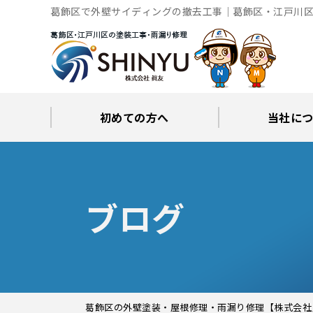
葛飾区で外壁サイディングの撤去工事｜葛飾区・江戸川区
初めての方へ
当社に
工事後の保証とサポート
火災保険修繕リフォーム
眞友が選ばれる理由
屋根・外壁０円診断
当社からの
ブロ
ブログ
葛飾区の外壁塗装・屋根修理・雨漏り修理【株式会社