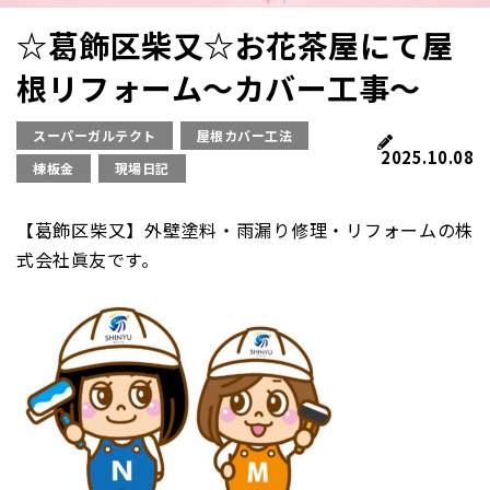
☆葛飾区柴又☆お花茶屋にて屋
根リフォーム～カバー工事～
スーパーガルテクト
屋根カバー工法
2025.10.08
棟板金
現場日記
【葛飾区柴又】外壁塗料・雨漏り修理・リフォームの株
式会社眞友です。