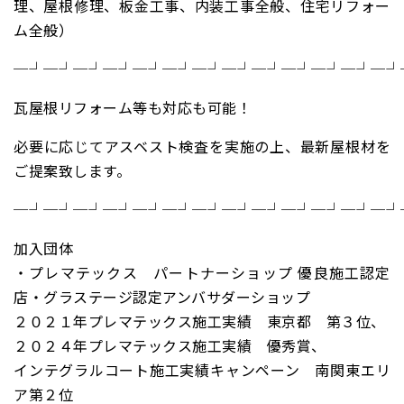
理、屋根修理、板金工事、内装工事全般、住宅リフォー
ム全般）
─┘─┘─┘─┘─┘─┘─┘─┘─┘─┘─┘─┘─┘
瓦屋根リフォーム等も対応も可能！
必要に応じてアスベスト検査を実施の上、最新屋根材を
ご提案致します。
─┘─┘─┘─┘─┘─┘─┘─┘─┘─┘─┘─┘─┘
加入団体
・プレマテックス パートナーショップ 優良施工認定
店・グラステージ認定アンバサダーショップ
２０２１年プレマテックス施工実績 東京都 第３位、
２０２４年プレマテックス施工実績 優秀賞、
インテグラルコート施工実績キャンペーン 南関東エリ
ア第２位