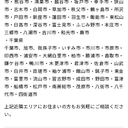
市・熊谷市・鴻巣市・越谷市・坂戸市・幸手市・狭山
市・志木市・白岡市・草加市・秩父市・鶴ヶ島市・所沢
市・戸田市・新座市・蓮田市・羽生市・飯能市・東松山
市・日高市・深谷市・富士見市・ふじみ野市・本庄市・
三郷市・八潮市・吉川市・和光市・蕨市
・千葉県
千葉市、旭市、我孫子市・いすみ市・市川市・市原市・
印西市・浦安市・大網白里市・柏市・勝浦市・香取市・
鎌ケ谷市・鴨川市・木更津市・君津市・佐倉市・山武
市・白井市・匝瑳市・袖ケ浦市・館山市・銚子市・東金
市・富里市・流山市・習志野市・成田市・野田市・富津
市・船橋市・松戸市・南房総市・茂原市・八街市・八千
代市・四街道市
上記近隣エリアにお住まいの方もお気軽にご相談くださ
い。