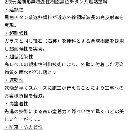
2液弱溶剤形無機変性樹脂黒色チタン系遮熱塗料
・遮熱性
黒色チタン系遮熱顔料が近赤外線領域波長の高反射率を
実現。
・超耐候性
ガラスと同じ珪石（石英）を原料とする合成樹脂を採用
し超耐候性を実現。
・超低汚染性
高レベルの親水性制御技術により、外壁に付着した汚染
物質を雨水が流し落とす。
・速乾性
乾燥が早くスムーズに施工が行えることにより工事への
お客様負担を軽減。
・高塗着性
先進の技術による高い塗着力と隠ぺい性で驚くほどの美
しい仕上がりに。
・防藻・防カビ性