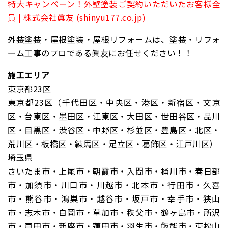
特大キャンペーン！外壁塗装ご契約いただいたお客様全
員 | 株式会社眞友 (shinyu177.co.jp)
外装塗装・屋根塗装・屋根リフォームは、塗装・リフォ
ーム工事のプロである眞友にお任せください！！
施工エリア
東京都23区
東京都23区（千代田区・中央区・港区・新宿区・文京
区・台東区・墨田区・江東区・大田区・世田谷区・品川
区・目黒区・渋谷区・中野区・杉並区・豊島区・北区・
荒川区・板橋区・練馬区・足立区・葛飾区・江戸川区）
埼玉県
さいたま市・上尾市・朝霞市・入間市・桶川市・春日部
市・加須市・川口市・川越市・北本市・行田市・久喜
市・熊谷市・鴻巣市・越谷市・坂戸市・幸手市・狭山
市・志木市・白岡市・草加市・秩父市・鶴ヶ島市・所沢
市・戸田市・新座市・蓮田市・羽生市・飯能市・東松山