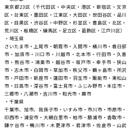
東京都23区（千代田区・中央区・港区・新宿区・文京
区・台東区・墨田区・江東区・大田区・世田谷区・品川
区・目黒区・渋谷区・中野区・杉並区・豊島区・北区・
荒川区・板橋区・練馬区・足立区・葛飾区・江戸川区）
・埼玉県
さいたま市・上尾市・朝霞市・入間市・桶川市・春日部
市・加須市・川口市・川越市・北本市・行田市・久喜
市・熊谷市・鴻巣市・越谷市・坂戸市・幸手市・狭山
市・志木市・白岡市・草加市・秩父市・鶴ヶ島市・所沢
市・戸田市・新座市・蓮田市・羽生市・飯能市・東松山
市・日高市・深谷市・富士見市・ふじみ野市・本庄市・
三郷市・八潮市・吉川市・和光市・蕨市
・千葉県
千葉市、旭市、我孫子市・いすみ市・市川市・市原市・
印西市・浦安市・大網白里市・柏市・勝浦市・香取市・
鎌ケ谷市・鴨川市・木更津市・君津市・佐倉市・山武