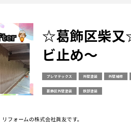
☆葛飾区柴又
ビ止め～
プレマテックス
外壁塗装
外壁補修
葛飾区外壁塗装
鉄部塗装
・リフォームの株式会社眞友です。