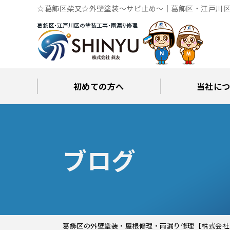
☆葛飾区柴又☆外壁塗装～サビ止め～｜葛飾区・江戸川区
初めての方へ
当社に
工事後の保証とサポート
火災保険修繕リフォーム
眞友が選ばれる理由
屋根・外壁０円診断
当社からの
ブロ
ブログ
葛飾区の外壁塗装・屋根修理・雨漏り修理【株式会社