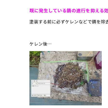
既に発生している錆の進行を抑える
塗装する前に必ずケレンなどで錆を除
ケレン後…