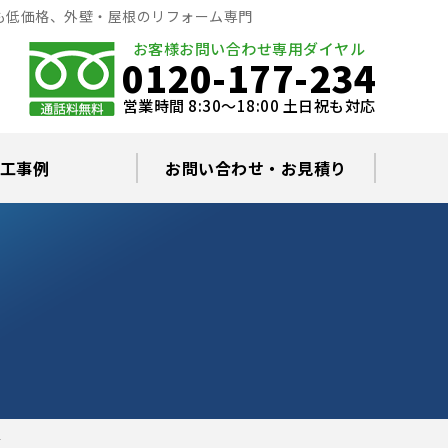
も低価格、外壁・屋根のリフォーム専門
お客様お問い合わせ専用ダイヤル
0120-177-234
営業時間 8:30～18:00 土日祝も対応
工事例
お問い合わせ・お見積り
根塗装の塗料について
ミュレーション
替え・葺き替え
査・雨漏り修理
グラルコート
・棟板金工事
根・漆喰補修
カバー工事
どい工事
現場日記
お住まいの屋根・外壁無料診断
プライバシーポリシー
よくあるご質問
～