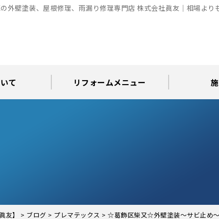
の外壁塗装、屋根修理、雨漏り修理専門店 株式会社眞友｜相場より
ついて
リフォームメニュー
施
お知らせ
グ
アパート・倉庫・工場等の改修
屋根リフォーム・屋根修理
内装・水まわりリフォーム
屋上・ベランダ防水工事
30年耐久のコーキング
外壁塗装・屋根塗装
玄関リフォーム
現場日記
外壁塗装
屋根塗装
屋根修理
外壁塗装・屋
カラーシ
屋根張り
雨漏り調
インテ
屋根
瓦屋
屋根
雨
眞友】
>
ブログ
>
プレマテックス
>
☆葛飾区柴又☆外壁塗装～サビ止め