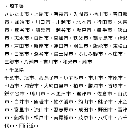
・埼玉県
さいたま市・上尾市・朝霞市・入間市・桶川市・春日部
市・加須市・川口市・川越市・北本市・行田市・久喜
市・熊谷市・鴻巣市・越谷市・坂戸市・幸手市・狭山
市・志木市・白岡市・草加市・秩父市・鶴ヶ島市・所沢
市・戸田市・新座市・蓮田市・羽生市・飯能市・東松山
市・日高市・深谷市・富士見市・ふじみ野市・本庄市・
三郷市・八潮市・吉川市・和光市・蕨市
・千葉県
千葉市、旭市、我孫子市・いすみ市・市川市・市原市・
印西市・浦安市・大網白里市・柏市・勝浦市・香取市・
鎌ケ谷市・鴨川市・木更津市・君津市・佐倉市・山武
市・白井市・匝瑳市・袖ケ浦市・館山市・銚子市・東金
市・富里市・流山市・習志野市・成田市・野田市・富津
市・船橋市・松戸市・南房総市・茂原市・八街市・八千
代市・四街道市