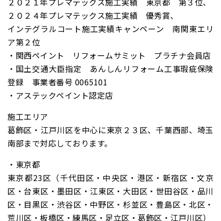
２０２１年プレマテックス施工実績 東京都 第３位、
２０２４年プレマテックス施工実績 優秀賞、
インテグラルコート施工実績キャンペーン 南関東エリ
ア第２位
・関西ペイント リフォームサミット プラチナ会員店
・国土交通大臣指定 あんしんリフォーム工事瑕疵保険
登録 事業者番号 0065101
・アステックペイント認定店
施工エリア
葛飾区・江戸川区を中心に東京２３区、千葉西部、埼玉
南部まで対応しております。
・東京都
東京都23区（千代田区・中央区・港区・新宿区・文京
区・台東区・墨田区・江東区・大田区・世田谷区・品川
区・目黒区・渋谷区・中野区・杉並区・豊島区・北区・
荒川区・板橋区・練馬区・足立区・葛飾区・江戸川区）