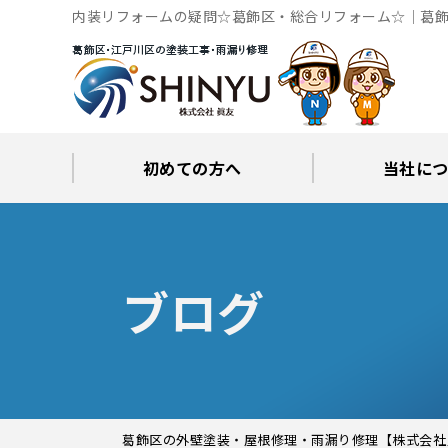
内装リフォームの疑問☆葛飾区・総合リフォーム☆｜葛飾
初めての方へ
当社に
工事後の保証とサポート
火災保険修繕リフォーム
眞友が選ばれる理由
屋根・外壁０円診断
当社からの
ブロ
ブログ
葛飾区の外壁塗装・屋根修理・雨漏り修理【株式会社