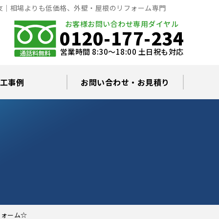
友｜相場よりも低価格、外壁・屋根のリフォーム専門
お客様お問い合わせ専用ダイヤル
0120-177-234
営業時間 8:30～18:00 土日祝も対応
工事例
お問い合わせ・お見積り
根塗装の塗料について
ミュレーション
替え・葺き替え
査・雨漏り修理
グラルコート
・棟板金工事
根・漆喰補修
カバー工事
どい工事
現場日記
お住まいの屋根・外壁無料診断
プライバシーポリシー
よくあるご質問
フォーム☆