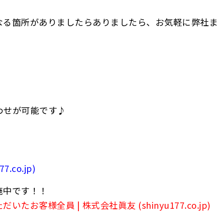
なる箇所がありましたらありましたら、お気軽に弊社
わせが可能です♪
co.jp)
施中です！！
客様全員 | 株式会社眞友 (shinyu177.co.jp)