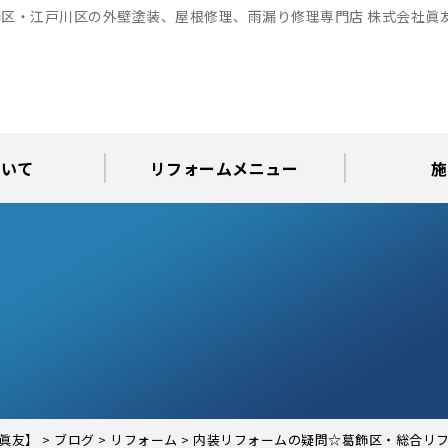
区・江戸川区の外壁塗装、屋根修理、雨漏り修理専門店 株式会社眞
ついて
リフォームメニュー
施
お知らせ
グ
アパート・倉庫・工場等の改修
屋根リフォーム・屋根修理
内装・水まわりリフォーム
屋上・ベランダ防水工事
30年耐久のコーキング
外壁塗装・屋根塗装
玄関リフォーム
現場日記
外壁塗装
屋根塗装
屋根修理
外壁塗装・屋
カラーシ
屋根張り
雨漏り調
インテ
屋根
瓦屋
屋根
雨
眞友】
>
ブログ
>
リフォーム
>
内装リフォームの疑問☆葛飾区・総合リ