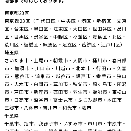
南部まで対応しております。
東京都23区
東京都23区（千代田区・中央区・港区・新宿区・文京
区・台東区・墨田区・江東区・大田区・世田谷区・品川
区・目黒区・渋谷区・中野区・杉並区・豊島区・北区・
荒川区・板橋区・練馬区・足立区・葛飾区・江戸川区）
埼玉県
さいたま市・上尾市・朝霞市・入間市・桶川市・春日部
市・加須市・川口市・川越市・北本市・行田市・久喜
市・熊谷市・鴻巣市・越谷市・坂戸市・幸手市・狭山
市・志木市・白岡市・草加市・秩父市・鶴ヶ島市・所沢
市・戸田市・新座市・蓮田市・羽生市・飯能市・東松山
市・日高市・深谷市・富士見市・ふじみ野市・本庄市・
三郷市・八潮市・吉川市・和光市・蕨市
千葉県
千葉市、旭市、我孫子市・いすみ市・市川市・市原市・