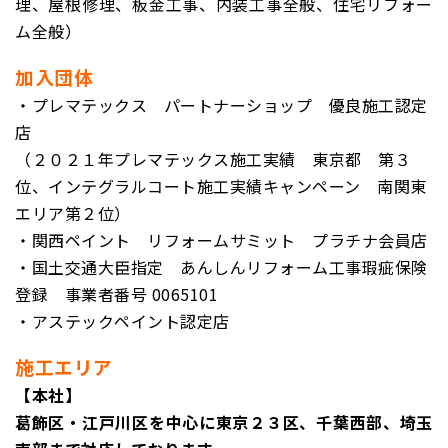
理、屋根修理、板金工事、内装工事全般、住宅リフォー
ム全般）
加入団体
・プレマテックス パートナーショップ 優良施工認定
店
（２０２１年プレマテックス施工実績 東京都 第３
位、インテグラルコート施工実績キャンペーン 南関東
エリア第２位）
・関西ペイント リフォームサミット プラチナ
会員店
・国土交通大臣指定 あんしんリフォーム工事瑕疵保険
登録
事業者番号 0065101
・アステックペイント認定店
施工エリア
【本社】
葛飾区・江戸川区を中心に東京２３区、千葉西部、埼玉