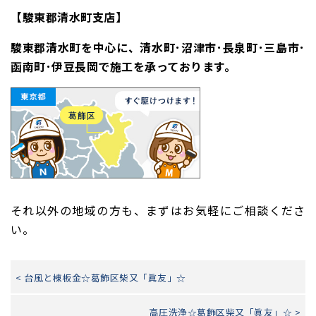
【駿東郡清水町支店】
駿東郡清水町を中心に、清水町･沼津市･長泉町･三島市･
函南町･伊豆長岡で施工を承っております。
それ以外の地域の方も、まずはお気軽にご相談くださ
い。
< 台風と棟板金☆葛飾区柴又「眞友」☆
高圧洗浄☆葛飾区柴又「眞友」☆ >