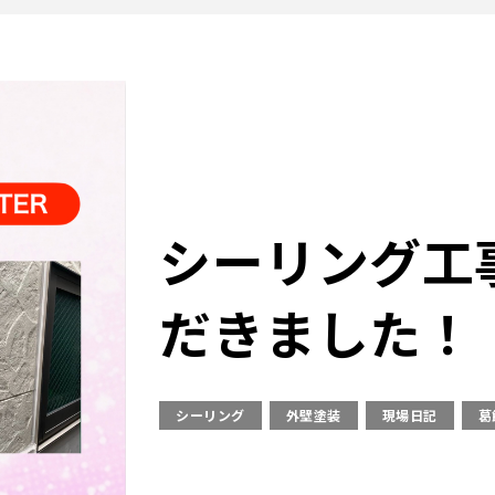
シーリング工
だきました！
シーリング
外壁塗装
現場日記
葛