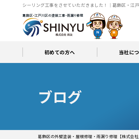
シーリング工事をさせていただきました！｜葛飾区・江戸
初めての方へ
当社に
工事後の保証とサポート
火災保険修繕リフォーム
眞友が選ばれる理由
屋根・外壁０円診断
当社からの
ブロ
ブログ
葛飾区の外壁塗装・屋根修理・雨漏り修理【株式会社