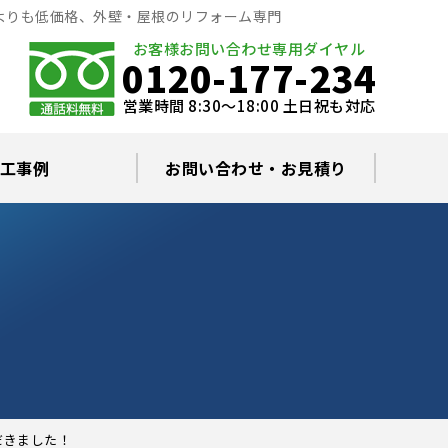
よりも低価格、外壁・屋根のリフォーム専門
お客様お問い合わせ専用ダイヤル
0120-177-234
営業時間 8:30～18:00 土日祝も対応
工事例
お問い合わせ・お見積り
根塗装の塗料について
ミュレーション
替え・葺き替え
査・雨漏り修理
グラルコート
・棟板金工事
根・漆喰補修
カバー工事
どい工事
現場日記
お住まいの屋根・外壁無料診断
プライバシーポリシー
よくあるご質問
だきました！