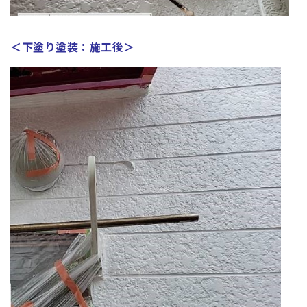
＜下塗り塗装：施工後＞