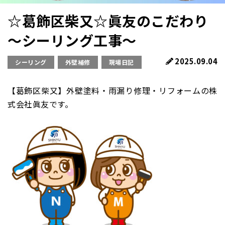
☆葛飾区柴又☆眞友のこだわり
～シーリング工事～
2025.09.04
シーリング
外壁補修
現場日記
【葛飾区柴又】外壁塗料・雨漏り修理・リフォームの株
式会社眞友です。