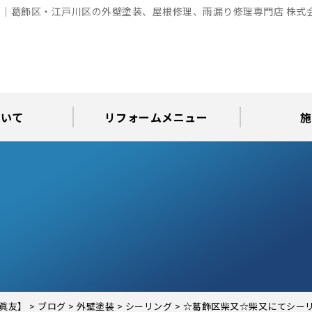
｜葛飾区・江戸川区の外壁塗装、屋根修理、雨漏り修理専門店 株式
ついて
リフォームメニュー
施
お知らせ
グ
アパート・倉庫・工場等の改修
屋根リフォーム・屋根修理
内装・水まわりリフォーム
屋上・ベランダ防水工事
30年耐久のコーキング
外壁塗装・屋根塗装
玄関リフォーム
現場日記
外壁塗装
屋根塗装
屋根修理
外壁塗装・屋
カラーシ
屋根張り
雨漏り調
インテ
屋根
瓦屋
屋根
雨
眞友】
>
ブログ
>
外壁塗装
>
シーリング
>
☆葛飾区柴又☆柴又にてシー