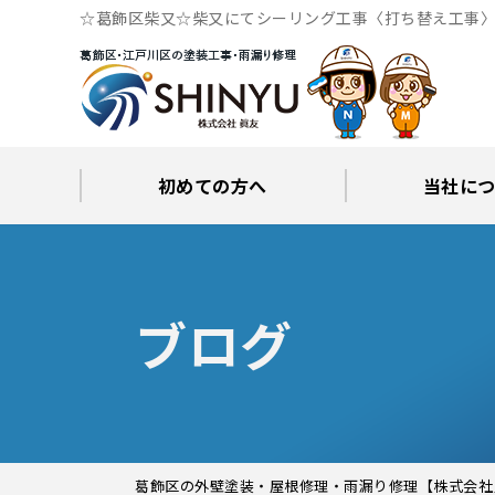
☆葛飾区柴又☆柴又にてシーリング工事〈打ち替え工事〉
門
初めての方へ
当社に
工事後の保証とサポート
火災保険修繕リフォーム
眞友が選ばれる理由
屋根・外壁０円診断
当社からの
ブロ
ブログ
葛飾区の外壁塗装・屋根修理・雨漏り修理【株式会社