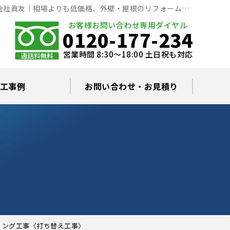
会社眞友｜相場よりも低価格、外壁・屋根のリフォーム専
お客様お問い合わせ専用ダイヤル
0120-177-234
営業時間 8:30～18:00 土日祝も対応
工事例
お問い合わせ・お見積り
根塗装の塗料について
ミュレーション
替え・葺き替え
査・雨漏り修理
グラルコート
・棟板金工事
根・漆喰補修
カバー工事
どい工事
現場日記
お住まいの屋根・外壁無料診断
プライバシーポリシー
よくあるご質問
リング工事〈打ち替え工事〉