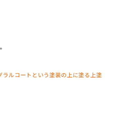
。
グラルコートという塗装の上に塗る上塗