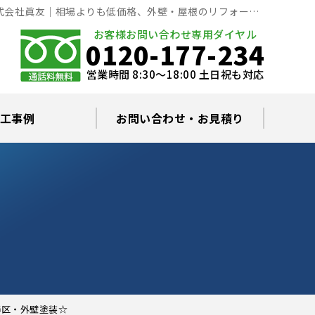
式会社眞友｜相場よりも低価格、外壁・屋根のリフォーム
お客様お問い合わせ専用ダイヤル
0120-177-234
営業時間 8:30～18:00 土日祝も対応
工事例
お問い合わせ・お見積り
根塗装の塗料について
ミュレーション
替え・葺き替え
査・雨漏り修理
グラルコート
・棟板金工事
根・漆喰補修
カバー工事
どい工事
現場日記
お住まいの屋根・外壁無料診断
プライバシーポリシー
よくあるご質問
飾区・外壁塗装☆