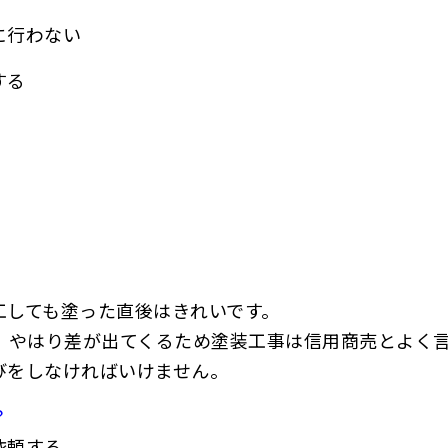
に行わない
する
工しても塗った直後はきれいです。
、やはり差が出てくるため塗装工事は信用商売とよく
びをしなければいけません。
？
依頼する