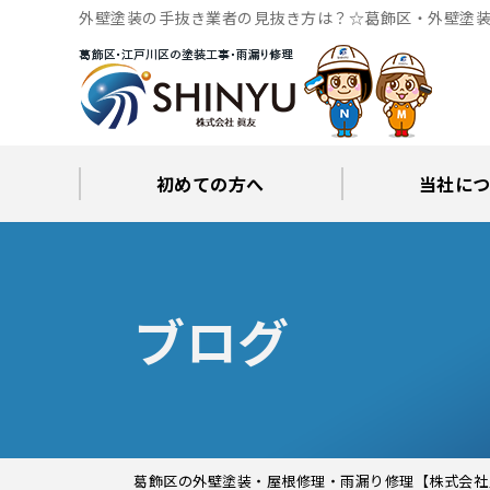
外壁塗装の手抜き業者の見抜き方は？☆葛飾区・外壁塗装
専門
初めての方へ
当社に
工事後の保証とサポート
火災保険修繕リフォーム
眞友が選ばれる理由
屋根・外壁０円診断
当社からの
ブロ
ブログ
葛飾区の外壁塗装・屋根修理・雨漏り修理【株式会社