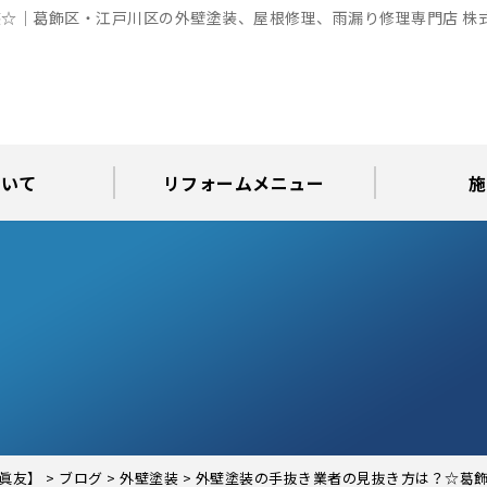
☆｜葛飾区・江戸川区の外壁塗装、屋根修理、雨漏り修理専門店 株
ついて
リフォームメニュー
施
お知らせ
グ
アパート・倉庫・工場等の改修
屋根リフォーム・屋根修理
内装・水まわりリフォーム
屋上・ベランダ防水工事
30年耐久のコーキング
外壁塗装・屋根塗装
玄関リフォーム
現場日記
外壁塗装
屋根塗装
屋根修理
外壁塗装・屋
カラーシ
屋根張り
雨漏り調
インテ
屋根
瓦屋
屋根
雨
眞友】
>
ブログ
>
外壁塗装
>
外壁塗装の手抜き業者の見抜き方は？☆葛