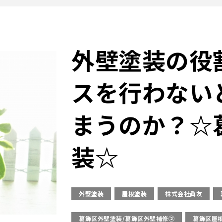
外壁塗装の役
スを行わない
まうのか？☆
装☆
外壁塗装
屋根塗装
株式会社眞友
葛飾区外壁塗装/葛飾区外壁補修②
葛飾区屋