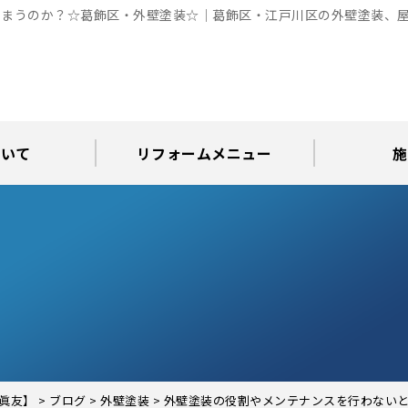
まうのか？☆葛飾区・外壁塗装☆｜葛飾区・江戸川区の外壁塗装、屋
ついて
リフォームメニュー
施
お知らせ
グ
アパート・倉庫・工場等の改修
屋根リフォーム・屋根修理
内装・水まわりリフォーム
屋上・ベランダ防水工事
30年耐久のコーキング
外壁塗装・屋根塗装
玄関リフォーム
現場日記
外壁塗装
屋根塗装
屋根修理
外壁塗装・屋
カラーシ
屋根張り
雨漏り調
インテ
屋根
瓦屋
屋根
雨
眞友】
>
ブログ
>
外壁塗装
>
外壁塗装の役割やメンテナンスを行わない