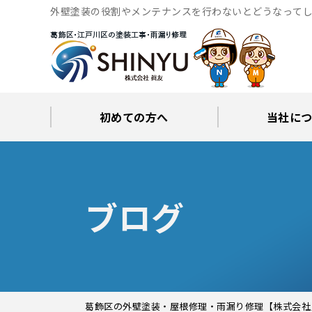
外壁塗装の役割やメンテナンスを行わないとどうなってし
価格、外壁・屋根のリフォーム専門
初めての方へ
当社に
工事後の保証とサポート
火災保険修繕リフォーム
眞友が選ばれる理由
屋根・外壁０円診断
当社からの
ブロ
ブログ
葛飾区の外壁塗装・屋根修理・雨漏り修理【株式会社