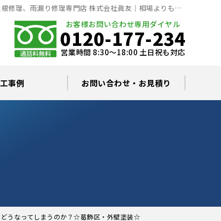
根修理、雨漏り修理専門店 株式会社眞友｜相場よりも低
お客様お問い合わせ専用ダイヤル
0120-177-234
営業時間 8:30～18:00 土日祝も対応
工事例
お問い合わせ・お見積り
根塗装の塗料について
ミュレーション
替え・葺き替え
査・雨漏り修理
グラルコート
・棟板金工事
根・漆喰補修
カバー工事
どい工事
現場日記
お住まいの屋根・外壁無料診断
プライバシーポリシー
よくあるご質問
とどうなってしまうのか？☆葛飾区・外壁塗装☆