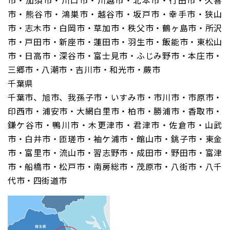
市・加須市・川口市・川越市・北本市・行田市・久喜
市・熊谷市・鴻巣市・越谷市・坂戸市・幸手市・狭山
市・志木市・白岡市・草加市・秩父市・鶴ヶ島市・所沢
市・戸田市・新座市・蓮田市・羽生市・飯能市・東松山
市・日高市・深谷市・富士見市・ふじみ野市・本庄市・
三郷市・八潮市・吉川市・和光市・蕨市
千葉県
千葉市、旭市、我孫子市・いすみ市・市川市・市原市・
印西市・浦安市・大網白里市・柏市・勝浦市・香取市・
鎌ケ谷市・鴨川市・木更津市・君津市・佐倉市・山武
市・白井市・匝瑳市・袖ケ浦市・館山市・銚子市・東金
市・富里市・流山市・習志野市・成田市・野田市・富津
市・船橋市・松戸市・南房総市・茂原市・八街市・八千
代市・四街道市