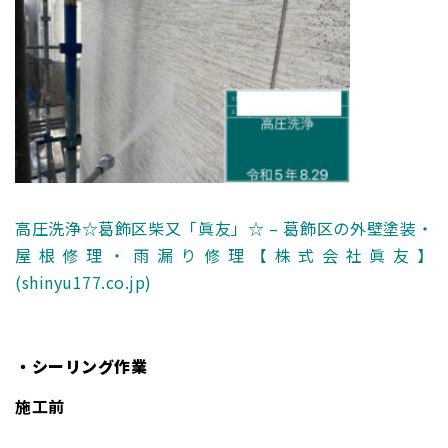
高圧洗浄☆葛飾区柴又「眞友」☆ – 葛飾区の外壁塗装・
屋根修理・雨漏り修理【株式会社眞友】
(shinyu177.co.jp)
・シーリング作業
施工前