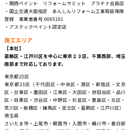
・関西ペイント リフォームサミット プラチナ
会員店
・国土交通大臣指定 あんしんリフォーム工事瑕疵保険
登録
事業者番号 0065101
・アステックペイント認定店
施工エリア
【本社】
葛飾区・江戸川区を中心に東京２３区、千葉西部、埼玉
南部まで対応しております。
東京都23区
東京都23区（千代田区・中央区・港区・新宿区・文京
区・台東区・墨田区・江東区・大田区・世田谷区・品川
区・目黒区・渋谷区・中野区・杉並区・豊島区・北区・
荒川区・板橋区・練馬区・足立区・葛飾区・江戸川区）
埼玉県
さいたま市・上尾市・朝霞市・入間市・桶川市・春日部