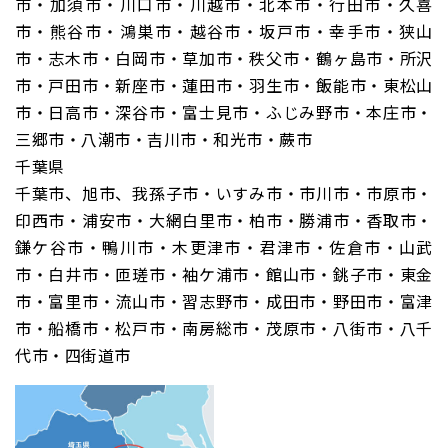
市・加須市・川口市・川越市・北本市・行田市・久喜
市・熊谷市・鴻巣市・越谷市・坂戸市・幸手市・狭山
市・志木市・白岡市・草加市・秩父市・鶴ヶ島市・所沢
市・戸田市・新座市・蓮田市・羽生市・飯能市・東松山
市・日高市・深谷市・富士見市・ふじみ野市・本庄市・
三郷市・八潮市・吉川市・和光市・蕨市
千葉県
千葉市、旭市、我孫子市・いすみ市・市川市・市原市・
印西市・浦安市・大網白里市・柏市・勝浦市・香取市・
鎌ケ谷市・鴨川市・木更津市・君津市・佐倉市・山武
市・白井市・匝瑳市・袖ケ浦市・館山市・銚子市・東金
市・富里市・流山市・習志野市・成田市・野田市・富津
市・船橋市・松戸市・南房総市・茂原市・八街市・八千
代市・四街道市