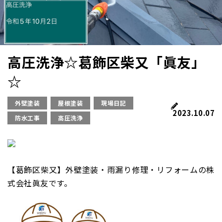
高圧洗浄☆葛飾区柴又「眞友」
☆
外壁塗装
屋根塗装
現場日記
2023.10.07
防水工事
高圧洗浄
【葛飾区柴又】外壁塗装・雨漏り修理・リフォームの株
式会社眞友です。