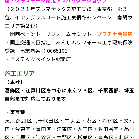
店・グラステージ認定アンバサダーショップ
（２０２１年プレマテックス施工実績 東京都 第３
位、インテグラルコート施工実績キャンペーン 南関東
エリア第２位）
・関西ペイント リフォームサミット
プラチナ会員店
・国土交通大臣指定 あんしんリフォーム工事瑕疵保険
登録
事業者番号 0065101
・アステックペイント認定店
施工エリア
【本社】
葛飾区・江戸川区を中心に東京２３区、千葉西部、埼玉
南部まで対応しております。
・東京都
東京都23区（千代田区・中央区・港区・新宿区・文京
区・台東区・墨田区・江東区・大田区・世田谷区・品川
区・目黒区・渋谷区・中野区・杉並区・豊島区・北区・