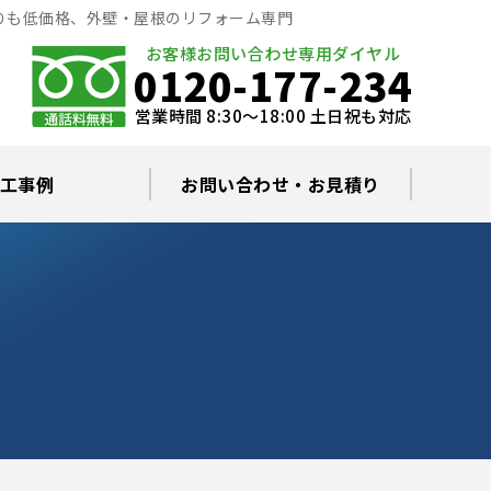
りも低価格、外壁・屋根のリフォーム専門
お客様お問い合わせ専用ダイヤル
0120-177-234
営業時間 8:30～18:00 土日祝も対応
工事例
お問い合わせ・お見積り
根塗装の塗料について
ミュレーション
替え・葺き替え
査・雨漏り修理
グラルコート
・棟板金工事
根・漆喰補修
カバー工事
どい工事
現場日記
お住まいの屋根・外壁無料診断
プライバシーポリシー
よくあるご質問