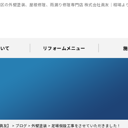
区の外壁塗装、屋根修理、雨漏り修理専門店 株式会社眞友｜相場よ
ついて
リフォームメニュー
施
お知らせ
グ
アパート・倉庫・工場等の改修
屋根リフォーム・屋根修理
内装・水まわりリフォーム
屋上・ベランダ防水工事
30年耐久のコーキング
外壁塗装・屋根塗装
玄関リフォーム
現場日記
外壁塗装
屋根塗装
屋根修理
外壁塗装・屋
カラーシ
屋根張り
雨漏り調
インテ
屋根
瓦屋
屋根
雨
眞友】
>
ブログ
>
外壁塗装
>
足場仮設工事をさせていただきました！