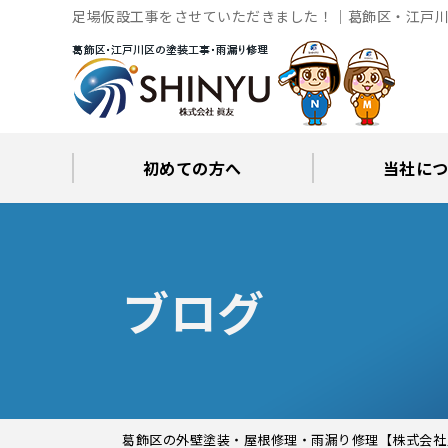
足場仮設工事をさせていただきました！｜葛飾区・江戸川
初めての方へ
当社に
工事後の保証とサポート
火災保険修繕リフォーム
眞友が選ばれる理由
屋根・外壁０円診断
当社からの
ブロ
ブログ
葛飾区の外壁塗装・屋根修理・雨漏り修理【株式会社